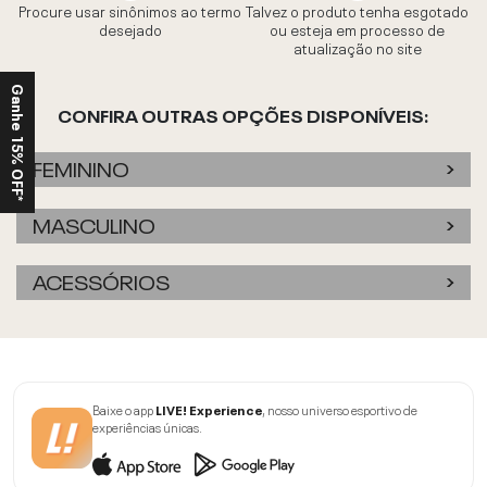
Procure usar sinônimos ao termo
Talvez o produto tenha esgotado
desejado
ou esteja em processo de
atualização no site
Ganhe 15% OFF*
CONFIRA OUTRAS OPÇÕES DISPONÍVEIS:
FEMININO
MASCULINO
ACESSÓRIOS
Baixe o app
LIVE! Experience
, nosso universo esportivo de
experiências únicas.