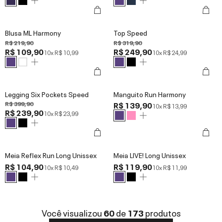
Blusa ML Harmony
Top Speed
R$ 219,90
R$ 319,90
R$ 109,90
R$ 249,90
10x
R$ 10,99
10x
R$ 24,99
Legging Six Pockets Speed
Manguito Run Harmony
R$ 399,90
R$ 139,90
10x
R$ 13,99
R$ 239,90
10x
R$ 23,99
Meia Reflex Run Long Unissex
Meia LIVE! Long Unissex
R$ 104,90
R$ 119,90
10x
R$ 10,49
10x
R$ 11,99
Você visualizou
60
de
173
produtos