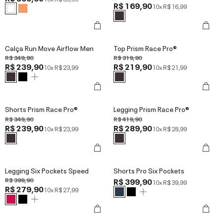
R$ 169,90
10x
R$ 16,99
Calça Run Move Airflow Men
Top Prism Race Pro®
R$ 349,90
R$ 319,90
R$ 239,90
R$ 219,90
10x
R$ 23,99
10x
R$ 21,99
Shorts Prism Race Pro®
Legging Prism Race Pro®
R$ 349,90
R$ 419,90
R$ 239,90
R$ 289,90
10x
R$ 23,99
10x
R$ 28,99
Legging Six Pockets Speed
Shorts Pro Six Pockets
R$ 399,90
R$ 399,90
10x
R$ 39,99
R$ 279,90
10x
R$ 27,99