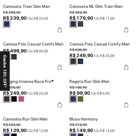
Camiseta Train Slim Men
Camiseta ML Slim Train Men
R$ 299,90
R$ 349,90
R$ 239,90
R$ 179,90
10x
R$ 23,99
10x
R$ 17,99
Camisa Polo Casual Comfy Men
Camisa Polo Casual Comfy Men
R$ 499,90
R$ 499,90
10x
R$ 49,99
R$ 249,90
10x
R$ 24,99
Ganhe 15% OFF*
Legging Intense Race Pro®
Regata Run Slim Men
R$ 359,90
R$ 189,90
R$ 249,90
R$ 99,90
10x
R$ 24,99
10x
R$ 9,99
Camiseta Run Slim Men
Blusa Harmony
R$ 229,90
R$ 219,90
R$ 139,90
R$ 149,90
10x
R$ 13,99
10x
R$ 14,99