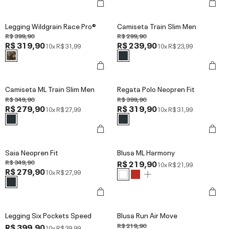
Legging Wildgrain Race Pro®
Camiseta Train Slim Men
R$ 399,90
R$ 299,90
R$ 319,90
R$ 239,90
10x
R$ 31,99
10x
R$ 23,99
Camiseta ML Train Slim Men
Regata Polo Neopren Fit
R$ 349,90
R$ 399,90
R$ 279,90
R$ 319,90
10x
R$ 27,99
10x
R$ 31,99
Saia Neopren Fit
Blusa ML Harmony
R$ 349,90
R$ 219,90
10x
R$ 21,99
R$ 279,90
10x
R$ 27,99
Legging Six Pockets Speed
Blusa Run Air Move
R$ 399,90
R$ 219,90
10x
R$ 39,99