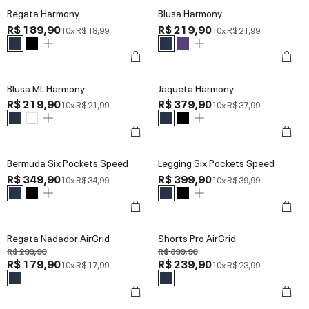
Regata Harmony
Blusa Harmony
R$ 189,90
R$ 219,90
10x
R$ 18,99
10x
R$ 21,99
Blusa ML Harmony
Jaqueta Harmony
R$ 219,90
R$ 379,90
10x
R$ 21,99
10x
R$ 37,99
Bermuda Six Pockets Speed
Legging Six Pockets Speed
R$ 349,90
R$ 399,90
10x
R$ 34,99
10x
R$ 39,99
Regata Nadador AirGrid
Shorts Pro AirGrid
R$ 299,90
R$ 399,90
R$ 179,90
R$ 239,90
10x
R$ 17,99
10x
R$ 23,99