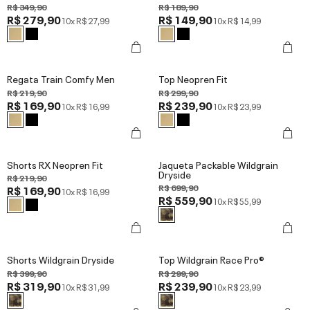
R$ 349,90
R$ 189,90
R$ 279,90
R$ 149,90
10x
R$ 27,99
10x
R$ 14,99
Regata Train Comfy Men
Top Neopren Fit
R$ 219,90
R$ 299,90
R$ 169,90
R$ 239,90
10x
R$ 16,99
10x
R$ 23,99
Shorts RX Neopren Fit
Jaqueta Packable Wildgrain
Dryside
R$ 219,90
R$ 699,90
R$ 169,90
10x
R$ 16,99
R$ 559,90
10x
R$ 55,99
Shorts Wildgrain Dryside
Top Wildgrain Race Pro®
R$ 399,90
R$ 299,90
R$ 319,90
R$ 239,90
10x
R$ 31,99
10x
R$ 23,99