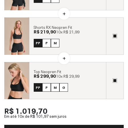
Shorts RX Neopren Fit
R$ 219,90
10x
R$ 21,99
PP
P
M
Top Neopren Fit
R$ 299,90
10x
R$ 29,99
PP
P
M
G
R$ 1.019,70
Em até 10x de
R$ 101,97
sem juros