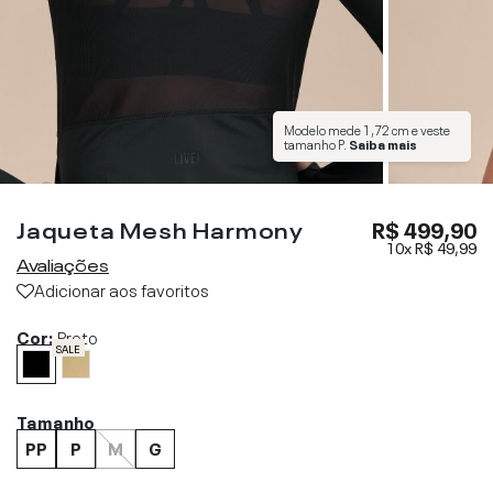
Modelo mede
1,72 cm
e veste
tamanho
P
.
Saiba mais
Jaqueta Mesh Harmony
R$ 499,90
10x
R$ 49,99
Avaliações
Adicionar aos favoritos
Cor:
Preto
SALE
Tamanho
PP
P
M
G