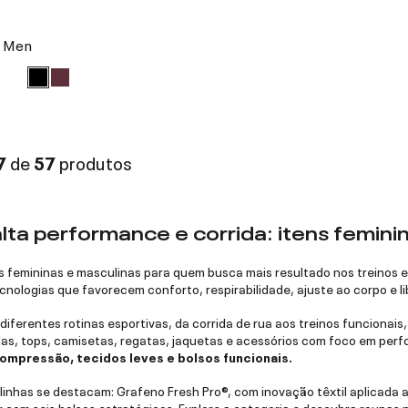
e Men
7
de
57
produtos
lta performance e corrida: itens femini
as femininas e masculinas para quem busca mais resultado nos treinos e
cnologias que favorecem conforto, respirabilidade, ajuste ao corpo e 
iferentes rotinas esportivas, da corrida de rua aos treinos funcionais
das, tops, camisetas, regatas, jaquetas e acessórios com foco em per
compressão, tecidos leves e bolsos funcionais.
 linhas se destacam: Grafeno Fresh Pro®, com inovação têxtil aplicada 
or com seis bolsos estratégicos. Explore a categoria e descubra roupa