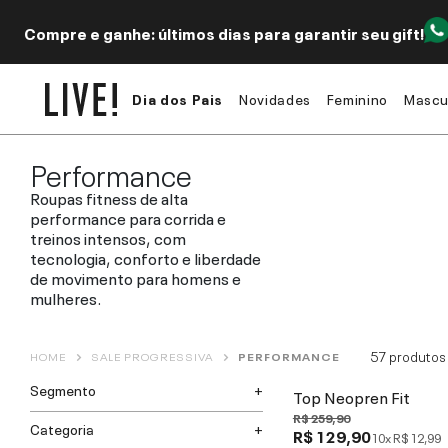
Compre e ganhe: últimos dias para garantir seu gift!
Dia dos Pais
Novidades
Feminino
Mascu
Performance
Roupas fitness de alta
performance para corrida e
treinos intensos, com
tecnologia, conforto e liberdade
de movimento para homens e
mulheres.
57
produtos
HOME
SALE PROGRESSIVA
PERFORMANCE
Segmento
Top Neopren Fit
R$ 259,90
Categoria
R$ 129,90
10x
R$ 12,99