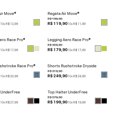
Air Move®
Regata Air Move®
R$ 199,90
0
R$ 119,90
10x
R$ 12,99
10x
R$ 11,99
ero Race Pro®
Legging Aero Race Pro®
R$ 359,90
0
R$ 179,90
10x
R$ 17,99
10x
R$ 17,99
shstroke Race Pro®
Shorts Rushstroke Dryside
R$ 319,90
0
R$ 249,90
10x
R$ 20,99
10x
R$ 24,99
ô UnderFree
Top Halter UnderFree
R$ 279,90
0
R$ 199,90
10x
R$ 27,99
10x
R$ 19,99