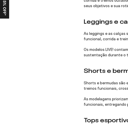
Ganhe 15% OFF*
seus objetivos e sua roti
Leggings e ca
As leggings e as calças
funcional, corrida e tre
Os modelos LIVE! contam
sustentação durante o t
Shorts e berm
Shorts e bermudas são e
treinos funcionais, cross
As modelagens priorizam
funcionais, entregando p
Tops esportiv