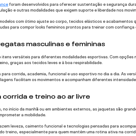
ance
foram desenvolvidos para oferecer sustentação e segurança duran
culação e outras modalidades que exigem suporte e liberdade nos movi
 modelos com ótimo ajuste ao corpo, tecidos elásticos e acabamentos
mudas para compor looks femininos prontos para treinar com confiança 
egatas masculinas e femininas
 itens versáteis para diferentes modalidades esportivas. Com opções 
eino, graças aos tecidos leves e à boa respirabilidade.
 para corrida, academia, funcional e uso esportivo no dia a dia. As ver
lagens facilitam os movimentos e acompanham diferentes intensidades
corrida e treino ao ar livre
os, no início da manhã ou em ambientes externos, as jaquetas são grand
mprometer a mobilidade.
trazem leveza, caimento funcional e tecnologias pensadas para acomp
 do treino, especialmente para quem mantém uma rotina ativa na corrid