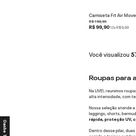
Camiseta Fit Air Mov
R$ 199,90
R$ 99,90
10x
R$ 9,99
Você visualizou
5
Roupas para a
Na LIVE!, reunimos roup
alta intensidade, com te
Nossa seleção atende a d
leggings, shorts, bermu
rápida, proteção UV, 
Dentro desse pilar, duas
corrida e treinos outdo