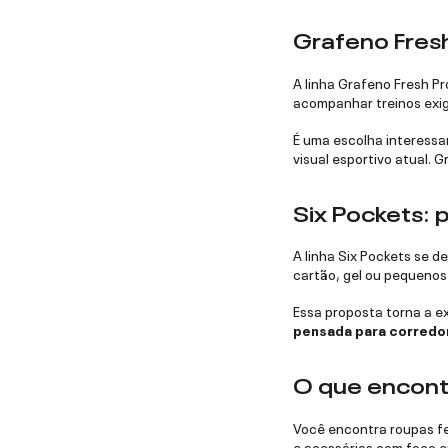
Grafeno Fresh
A linha Grafeno Fresh P
acompanhar treinos exig
É uma escolha interessa
visual esportivo atual. 
Six Pockets: 
A linha Six Pockets se d
cartão, gel ou pequenos 
Essa proposta torna a e
pensada para corredo
O que encont
Você encontra roupas fe
e acessórios com foco e