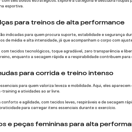
na esportiva.
lças para treinos de alta performance
 são indicadas para quem procura suporte, estabilidade e segurança du
inos de média e alta intensidade, já que acompanham o corpo com ajuste
 com tecidos tecnológicos, toque agradável, zero transparência e li
reino, enquanto a secagem rápida e a respirabilidade contribuem para 
udas para corrida e treino intenso
ssenciais para quem valoriza leveza e mobilidade. Aqui, eles aparecem
-training e atividades ao ar livre.
 conforto e agilidade, com tecidos leves, respiráveis e de secagem rá
raticidade para carregar itens essenciais durante o exercício.
os e peças femininas para alta perform