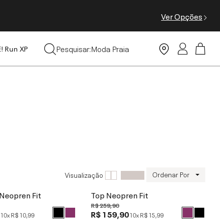
Ver Opções
Leggings
Pesquisar:
Moda Praia
E! Run XP
Tops
Ordenar Por
Visualização
Neopren Fit
Top Neopren Fit
R$ 259,90
0
R$ 159,90
10x
R$ 10,99
10x
R$ 15,99