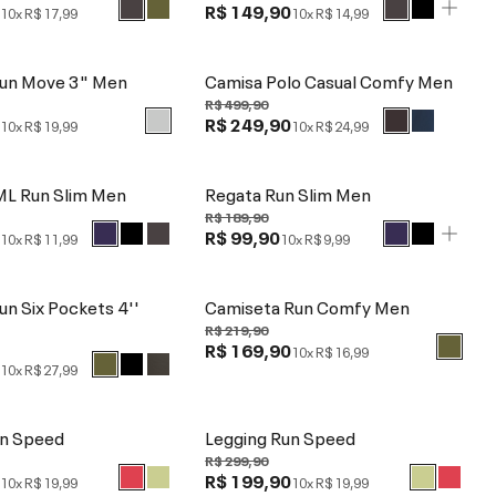
0
R$ 149,90
10x
R$ 17,99
10x
R$ 14,99
un Move 3" Men
Camisa Polo Casual Comfy Men
R$ 499,90
0
R$ 249,90
10x
R$ 19,99
10x
R$ 24,99
ML Run Slim Men
Regata Run Slim Men
R$ 189,90
0
R$ 99,90
10x
R$ 11,99
10x
R$ 9,99
n Six Pockets 4''
Camiseta Run Comfy Men
R$ 219,90
R$ 169,90
10x
R$ 16,99
0
10x
R$ 27,99
un Speed
Legging Run Speed
R$ 299,90
0
R$ 199,90
10x
R$ 19,99
10x
R$ 19,99