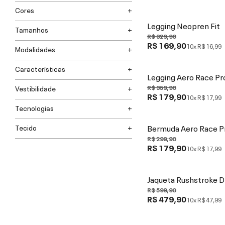
Cores
Legging Neopren Fit
Tamanhos
R$ 329,90
R$ 169,90
10x
R$ 16,99
Modalidades
Características
Legging Aero Race Pr
R$ 359,90
Vestibilidade
R$ 179,90
10x
R$ 17,99
Tecnologias
Bermuda Aero Race P
Tecido
R$ 299,90
R$ 179,90
10x
R$ 17,99
Jaqueta Rushstroke D
R$ 599,90
R$ 479,90
10x
R$ 47,99