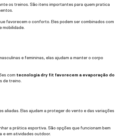
te os treinos. São itens importantes para quem pratica
mentos.
 que favorecem o conforto. Eles podem ser combinados com
e mobilidade.
masculinas e femininas, elas ajudam a manter o corpo
sões com
tecnologia dry fit favorecem a evaporação do
 de treino.
es aliadas. Elas ajudam a proteger do vento e das variações
anhar a prática esportiva. São opções que funcionam bem
a e em atividades outdoor.