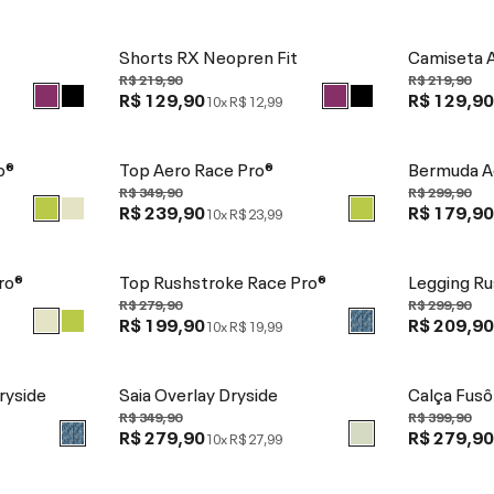
Shorts RX Neopren Fit
Camiseta 
R$ 219,90
R$ 219,90
R$ 129,90
R$ 129,9
10x
R$ 12,99
o®
Top Aero Race Pro®
Bermuda A
R$ 349,90
R$ 299,90
R$ 239,90
R$ 179,9
10x
R$ 23,99
ro®
Top Rushstroke Race Pro®
Legging Ru
R$ 279,90
R$ 299,90
R$ 199,90
R$ 209,9
10x
R$ 19,99
ryside
Saia Overlay Dryside
Calça Fus
R$ 349,90
R$ 399,90
R$ 279,90
R$ 279,9
10x
R$ 27,99