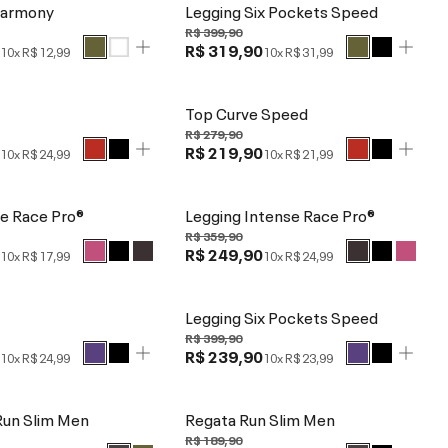
Harmony
Legging Six Pockets Speed
R$ 399,90
0
R$ 319,90
10x
R$ 12,99
10x
R$ 31,99
d
Top Curve Speed
R$ 279,90
0
R$ 219,90
10x
R$ 24,99
10x
R$ 21,99
e Race Pro®
Legging Intense Race Pro®
R$ 359,90
0
R$ 249,90
10x
R$ 17,99
10x
R$ 24,99
d
Legging Six Pockets Speed
R$ 399,90
0
R$ 239,90
10x
R$ 24,99
10x
R$ 23,99
Run Slim Men
Regata Run Slim Men
R$ 189,90