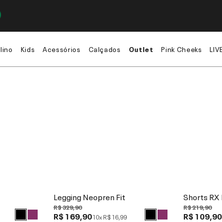
lino
Kids
Acessórios
Calçados
Outlet
Pink Cheeks
LIV
Legging Neopren Fit
Shorts RX 
R$ 329,90
R$ 219,90
R$ 169,90
R$ 109,9
10x
R$ 16,99