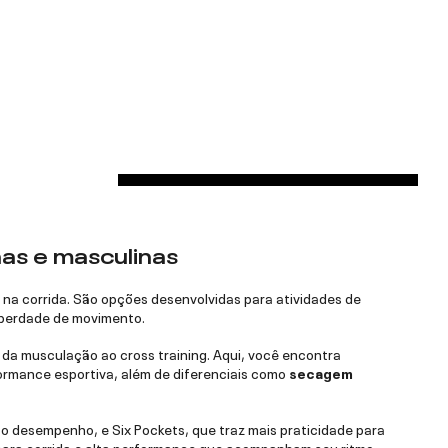
nas e masculinas
 na corrida. São opções desenvolvidas para atividades de
liberdade de movimento.
, da musculação ao cross training. Aqui, você encontra
formance esportiva, além de diferenciais como
secagem
ao desempenho, e Six Pockets, que traz mais praticidade para
s para corrida e alta performance que acompanham seu ritmo,