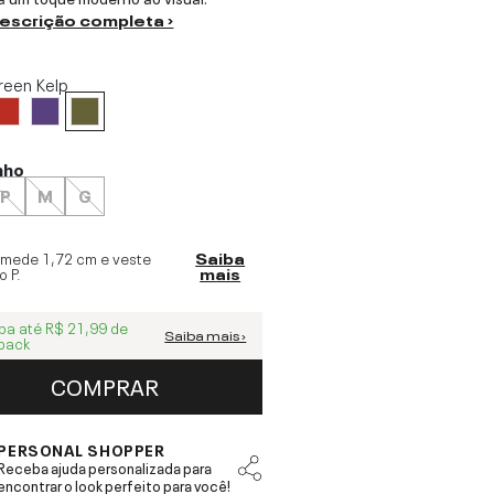
descrição completa ›
reen Kelp
nho
P
M
G
 mede
1,72 cm
e veste
Saiba
o
P
.
mais
ba até
R$ 21,99
de
Saiba mais ›
back
COMPRAR
PERSONAL SHOPPER
Receba ajuda personalizada para
encontrar o look perfeito para você!