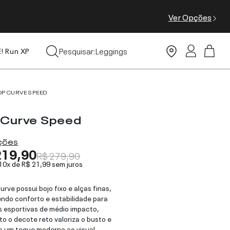
Ver Opções
Tops
Leggings
Pesquisar:
E! Run XP
Moda Praia
OP CURVE SPEED
 Curve Speed
ações
219,90
R$ 279,90
 10x de
R$ 21,99
sem juros
urve possui bojo fixo e alças finas,
ndo conforto e estabilidade para
s esportivas de médio impacto,
o o decote reto valoriza o busto e
a um toque moderno ao visual.