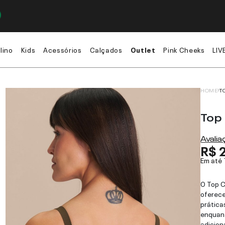
lino
Kids
Acessórios
Calçados
Outlet
Pink Cheeks
LIV
HOME
T
Top
Avali
R$ 
Em até
O Top C
oferece
prática
enquant
adicion