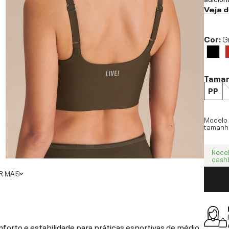
Veja 
Cor:
G
Tama
PP
Modelo
tamanh
Rece
cash
 MAIS
nforto e estabilidade para práticas esportivas de médio