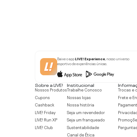
Baixe o app
LIVE! Experience
, nosso universo
esportivo de experiências únicas.
Sobre a LIVE!
Institucional
Informa
Nossos Produtos
Trabalhe Conosco
Trocas e 
Cupons
Nossas lojas
Frete e E
Cashback
Nossa história
Pagamen
LIVE! Friday
Seja um revendedor
Privacida
LIVE! Run XP
Seja um franqueado
Promoçõe
LIVE! Club
Sustentabilidade
Perguntas
Canal de Ética