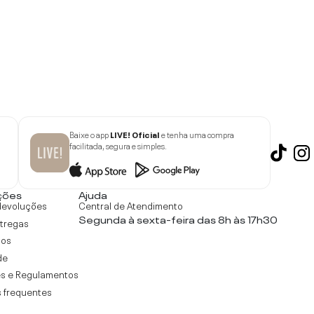
Baixe o app
LIVE! Oficial
e tenha uma compra
facilitada, segura e simples.
ções
Ajuda
devoluções
Central de Atendimento
Segunda à sexta-feira das 8h às 17h30
ntregas
tos
de
s e Regulamentos
 frequentes