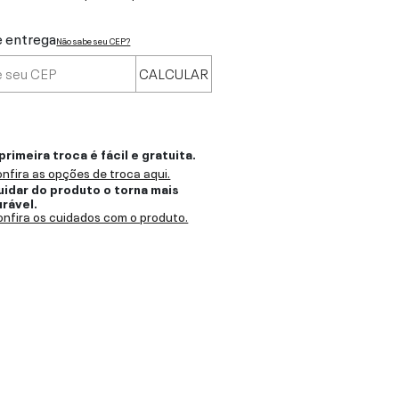
e entrega
Não sabe seu CEP?
CALCULAR
primeira troca é fácil e gratuita.
nfira as opções de troca aqui.
uidar do produto o torna mais
urável.
nfira os cuidados com o produto.