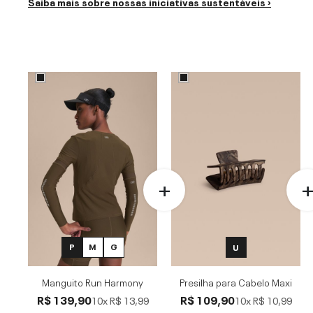
Saiba mais sobre nossas iniciativas sustentáveis ›
P
M
G
U
Manguito Run Harmony
Presilha para Cabelo Maxi
R$ 139,90
R$ 109,90
10x
R$ 13,99
10x
R$ 10,99