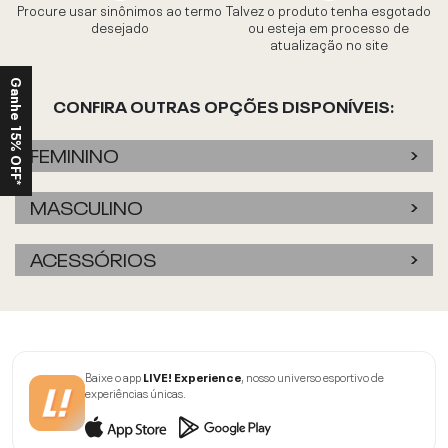
Procure usar sinônimos ao termo
Talvez o produto tenha esgotado
desejado
ou esteja em processo de
atualização no site
Ganhe 15% OFF*
CONFIRA OUTRAS OPÇÕES DISPONÍVEIS:
FEMININO
MASCULINO
ACESSÓRIOS
Baixe o app
LIVE! Experience
, nosso universo esportivo de
experiências únicas.