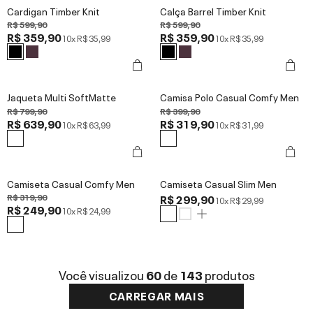
Cardigan Timber Knit
Calça Barrel Timber Knit
R$ 599,90
R$ 599,90
R$ 359,90
R$ 359,90
10x
R$ 35,99
10x
R$ 35,99
Jaqueta Multi SoftMatte
Camisa Polo Casual Comfy Men
R$ 799,90
R$ 399,90
R$ 639,90
R$ 319,90
10x
R$ 63,99
10x
R$ 31,99
Camiseta Casual Comfy Men
Camiseta Casual Slim Men
R$ 319,90
R$ 299,90
10x
R$ 29,99
R$ 249,90
10x
R$ 24,99
Você visualizou
60
de
143
produtos
CARREGAR MAIS