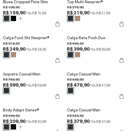
Blusa Cropped Pima Slim
Top Multi Neopren®
R$ 199,90
R$ 279,90
R$ 159,90
R$ 219,90
10x
R$ 15,99
10x
R$ 21,99
Calça Fusô Slit Neopren®
Calça Reta Posh Duo
R$ 319,90
R$ 499,90
R$ 249,90
R$ 399,90
10x
R$ 24,99
10x
R$ 39,99
Jaqueta Casual Men
Calça Casual Men
R$ 749,90
R$ 599,90
R$ 599,90
R$ 479,90
10x
R$ 59,99
10x
R$ 47,99
Body Adapt Sense®
Calça Casual Men
R$ 299,90
R$ 549,90
R$ 209,90
R$ 379,90
10x
R$ 20,99
10x
R$ 37,99