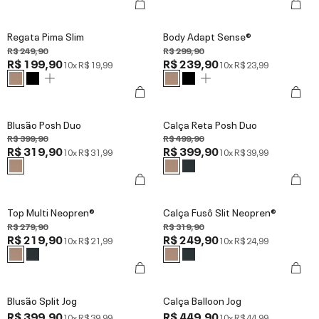
Regata Pima Slim
Body Adapt Sense®
R$ 249,90
R$ 299,90
R$ 199,90
R$ 239,90
10x
R$ 19,99
10x
R$ 23,99
Blusão Posh Duo
Calça Reta Posh Duo
R$ 399,90
R$ 499,90
R$ 319,90
R$ 399,90
10x
R$ 31,99
10x
R$ 39,99
Top Multi Neopren®
Calça Fusô Slit Neopren®
R$ 279,90
R$ 319,90
R$ 219,90
R$ 249,90
10x
R$ 21,99
10x
R$ 24,99
Blusão Split Jog
Calça Balloon Jog
R$ 399,90
R$ 449,90
10x
R$ 39,99
10x
R$ 44,99