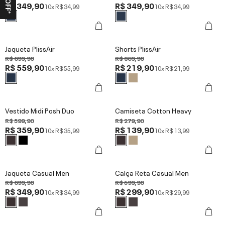
R$ 349,90
R$ 349,90
10x
R$ 34,99
10x
R$ 34,99
Jaqueta PlissAir
Shorts PlissAir
R$ 699,90
R$ 369,90
R$ 559,90
R$ 219,90
10x
R$ 55,99
10x
R$ 21,99
Vestido Midi Posh Duo
Camiseta Cotton Heavy
R$ 599,90
R$ 279,90
R$ 359,90
R$ 139,90
10x
R$ 35,99
10x
R$ 13,99
Jaqueta Casual Men
Calça Reta Casual Men
R$ 699,90
R$ 599,90
R$ 349,90
R$ 299,90
10x
R$ 34,99
10x
R$ 29,99