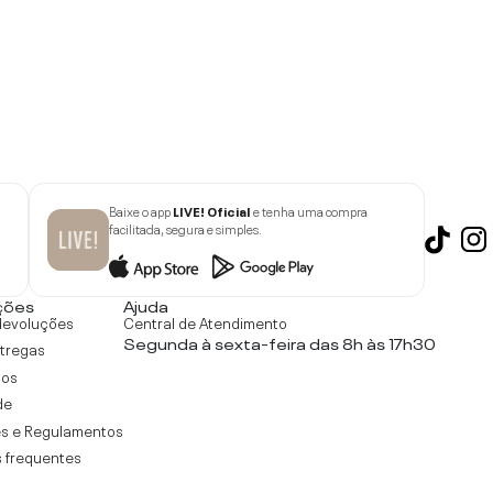
Baixe o app
LIVE! Oficial
e tenha uma compra
facilitada, segura e simples.
ções
Ajuda
devoluções
Central de Atendimento
Segunda à sexta-feira das 8h às 17h30
ntregas
tos
de
s e Regulamentos
 frequentes