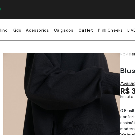
lino
Kids
Acessórios
Calçados
Outlet
Pink Cheeks
LIV
HOME
B
Blus
Avali
R$ 
Em até
O Blusã
confort
assimét
moderno
Veja 