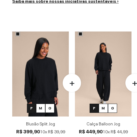
Saiba mais sobre nossas iniciativas sustentáveis ›
P
M
G
P
M
G
Blusão Split Jog
Calça Balloon Jog
R$ 399,90
R$ 449,90
10x
R$ 39,99
10x
R$ 44,99