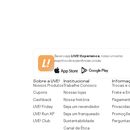
Baixe o app
LIVE! Experience
, nosso universo
esportivo de experiências únicas.
Sobre a LIVE!
Institucional
Informa
Nossos Produtos
Trabalhe Conosco
Trocas e 
Cupons
Nossas lojas
Frete e E
Cashback
Nossa história
Pagamen
LIVE! Friday
Seja um revendedor
Privacida
LIVE! Run XP
Seja um franqueado
Promoçõe
LIVE! Club
Sustentabilidade
Perguntas
Canal de Ética