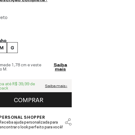
reto
nho
M
G
 mede
1,78 cm
e veste
Saiba
o
M
.
mais
ba até
R$ 39,99
de
Saiba mais ›
back
COMPRAR
PERSONAL SHOPPER
Receba ajuda personalizada para
encontrar o look perfeito para você!