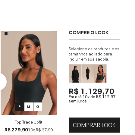
COMPRE O LOOK
Selecione os produtos e os
tamanhos ao lado para
incluir em sua sacola.
R$ 1.129,70
Em até 10x de
R$ 112,97
sem juros
P
M
G
Top Trace Upfit
COMPRAR LOOK
R$ 279,90
10x
R$ 27,99