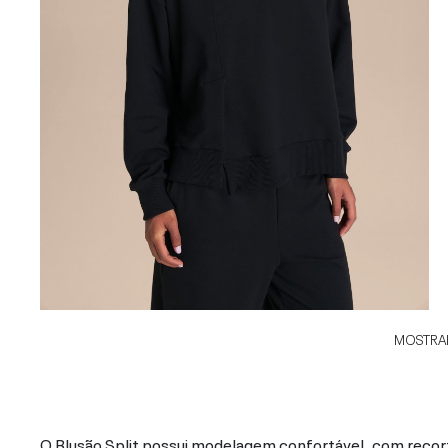
MOSTRAR
O Blusão Split possui modelagem confortável, com recort