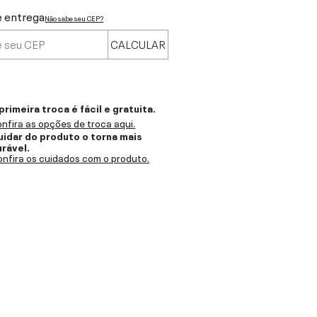
e entrega
Não sabe seu CEP?
CALCULAR
primeira troca é fácil e gratuita.
nfira as opções de troca aqui.
uidar do produto o torna mais
urável.
nfira os cuidados com o produto.