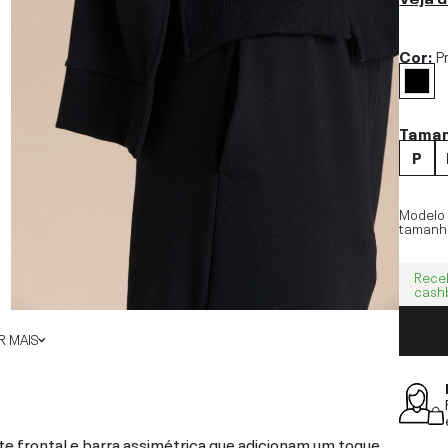
Cor:
P
Tama
P
Modelo
tamanh
Rece
cash
 MAIS
e frontal e barra assimétrica que adicionam um toque