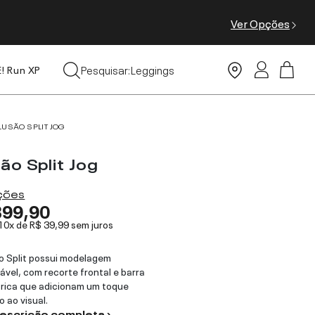
Ver Opções
Tops
Pesquisar:
Leggings
E! Run XP
Moda Praia
LUSÃO SPLIT JOG
ão Split Jog
ações
399,90
 10x de
R$ 39,99
sem juros
o Split possui modelagem
ável, com recorte frontal e barra
rica que adicionam um toque
 ao visual.
descrição completa ›