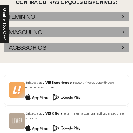
CONFIRA OUTRAS OPÇÕES DISPONÍVEIS:
Ganhe 15% OFF*
FEMININO
MASCULINO
ACESSÓRIOS
Baixe o app
LIVE! Experience
, nosso universo esportivo de
experiências únicas.
Baixe o app
LIVE! Oficial
e tenha uma compra facilitada, segura e
simples.