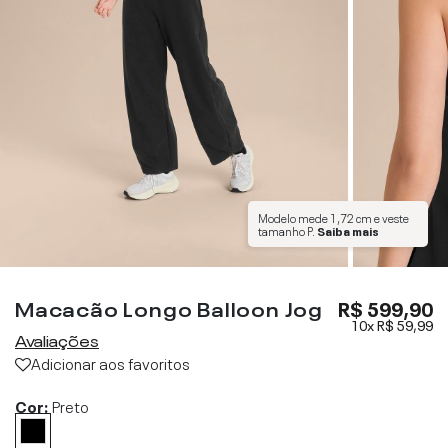
Modelo mede
1,72 cm
e veste
tamanho
P
.
Saiba mais
Macacão Longo Balloon Jog
R$ 599,90
10x
R$ 59,99
Avaliações
Adicionar aos favoritos
Cor:
Preto