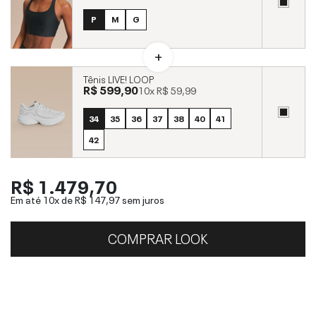
P
M
G
Tênis LIVE! LOOP
R$ 599,90
10x
R$ 59,99
34
35
36
37
38
40
41
42
R$ 1.479,70
Em até 10x de
R$ 147,97
sem juros
COMPRAR LOOK