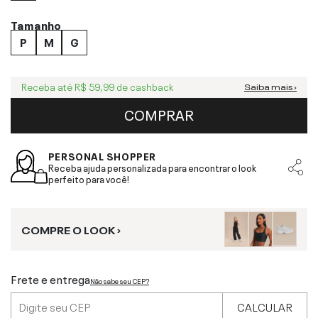
Tamanho
P
M
G
Receba até
R$ 59,99
de cashback
Saiba mais ›
COMPRAR
PERSONAL SHOPPER
Receba ajuda personalizada para encontrar o look
perfeito para você!
COMPRE O LOOK ›
Frete e entrega
Não sabe seu CEP?
CALCULAR