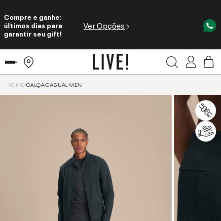
Compre e ganhe:
Ver Opções
últimos dias para
garantir seu gift!
HOME
CALÇA CASUAL MEN