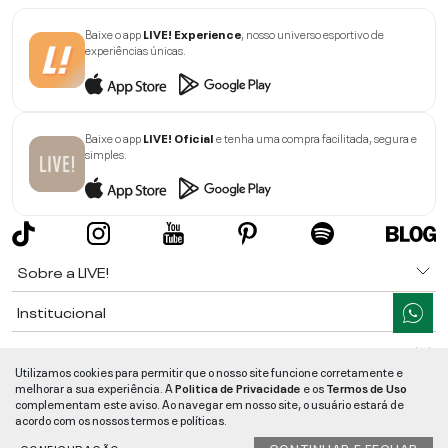
Baixe o app
LIVE! Experience
, nosso universo esportivo de
experiências únicas.
Baixe o app
LIVE! Oficial
e tenha uma compra facilitada, segura e
simples.
Sobre a LIVE!
Institucional
Informações
Utilizamos cookies para permitir que o nosso site funcione corretamente e
melhorar a sua experiência. A
Politica de Privacidade
e os
Termos de Uso
Ajuda
complementam este aviso. Ao navegar em nosso site, o usuário estará de
acordo com os nossos termos e políticas.
Segurança e Qualidade