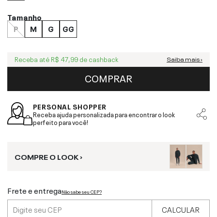
Tamanho
P
M
G
GG
Receba até
R$ 47,99
de cashback
Saiba mais ›
COMPRAR
PERSONAL SHOPPER
Receba ajuda personalizada para encontrar o look
perfeito para você!
COMPRE O LOOK ›
Frete e entrega
Não sabe seu CEP?
CALCULAR