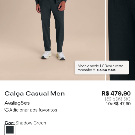
Modelo mede
1,83 cm
e veste
tamanho
M
.
Saiba mais
Calça Casual Men
R$ 479,90
R$ 599,90
Avaliações
10x
R$ 47,99
Adicionar aos favoritos
Cor:
Shadow Green