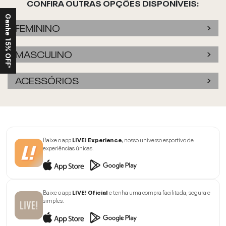
CONFIRA OUTRAS OPÇÕES DISPONÍVEIS:
Ganhe 15% OFF*
FEMININO
MASCULINO
ACESSÓRIOS
Baixe o app
LIVE! Experience
, nosso universo esportivo de
experiências únicas.
Baixe o app
LIVE! Oficial
e tenha uma compra facilitada, segura e
simples.