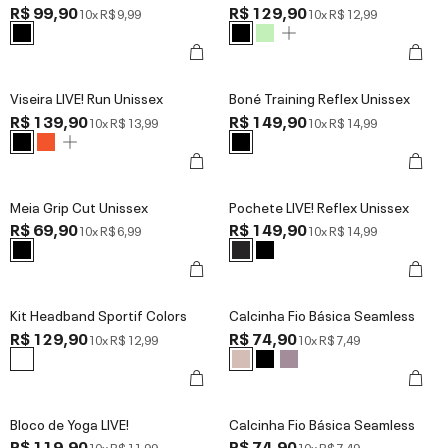
R$ 99,90
R$ 129,90
10x
R$ 9,99
10x
R$ 12,99
Viseira LIVE! Run Unissex
Boné Training Reflex Unissex
R$ 139,90
R$ 149,90
10x
R$ 13,99
10x
R$ 14,99
Meia Grip Cut Unissex
Pochete LIVE! Reflex Unissex
R$ 69,90
R$ 149,90
10x
R$ 6,99
10x
R$ 14,99
Kit Headband Sportif Colors
Calcinha Fio Básica Seamless
R$ 129,90
R$ 74,90
10x
R$ 12,99
10x
R$ 7,49
Bloco de Yoga LIVE!
Calcinha Fio Básica Seamless
R$ 119,90
R$ 74,90
10x
R$ 11,99
10x
R$ 7,49