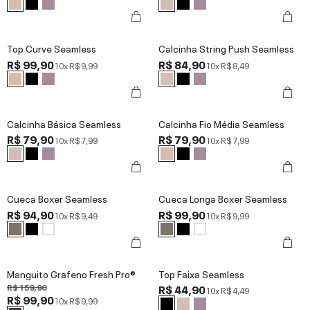
Top Curve Seamless
Calcinha String Push Seamless
R$ 99,90
R$ 84,90
10x
R$ 9,99
10x
R$ 8,49
Calcinha Básica Seamless
Calcinha Fio Média Seamless
R$ 79,90
R$ 79,90
10x
R$ 7,99
10x
R$ 7,99
Cueca Boxer Seamless
Cueca Longa Boxer Seamless
R$ 94,90
R$ 99,90
10x
R$ 9,49
10x
R$ 9,99
Manguito Grafeno Fresh Pro®
Top Faixa Seamless
R$ 159,90
R$ 44,90
10x
R$ 4,49
R$ 99,90
10x
R$ 9,99