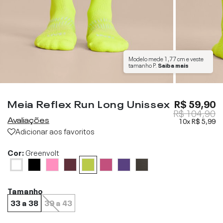
Modelo mede
1,77 cm
e veste
tamanho
P
.
Saiba mais
Meia Reflex Run Long Unissex
R$ 59,90
R$ 104,90
Avaliações
10x
R$ 5,99
Adicionar aos favoritos
Cor:
Greenvolt
Tamanho
33 a 38
39 a 43