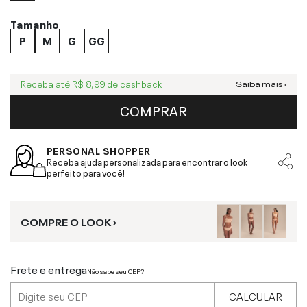
Tamanho
P
M
G
GG
Receba até
R$ 8,99
de cashback
Saiba mais ›
COMPRAR
PERSONAL SHOPPER
Receba ajuda personalizada para encontrar o look
perfeito para você!
COMPRE O LOOK ›
Frete e entrega
Não sabe seu CEP?
CALCULAR