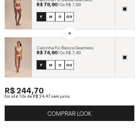
R$ 79,90
10x
R$ 7,99
P
M
G
GG
Calcinha Fio Básica Seamless
R$ 74,90
10x
R$ 7,49
P
M
G
GG
R$ 244,70
Em até 10x de
R$ 24,47
sem juros
COMPRAR LOOK