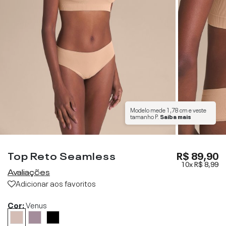
Modelo mede
1,78 cm
e veste
tamanho
P
.
Saiba mais
Top Reto Seamless
R$ 89,90
10x
R$ 8,99
Avaliações
Adicionar aos favoritos
Cor:
Venus