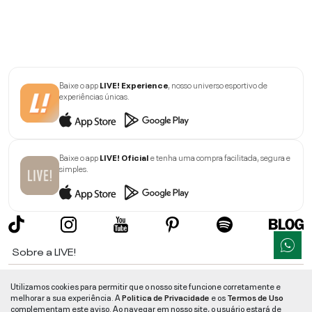
Baixe o app
LIVE! Experience
, nosso universo esportivo de
experiências únicas.
Baixe o app
LIVE! Oficial
e tenha uma compra facilitada, segura e
simples.
Sobre a LIVE!
Institucional
Utilizamos cookies para permitir que o nosso site funcione corretamente e
melhorar a sua experiência. A
Politica de Privacidade
e os
Termos de Uso
Informações
complementam este aviso. Ao navegar em nosso site, o usuário estará de