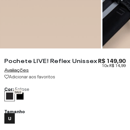
Pochete LIVE! Reflex Unissex
R$ 149,90
10x
R$ 14,99
Avaliações
Adicionar aos favoritos
Cor:
Eclipse
SALE
Tamanho
U