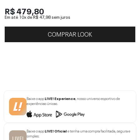
R$ 479,80
Em até 10x de
R$ 47,98
sem juros
COMPRAR LOOK
Baixe o app
LIVE! Experience
, nosso universo esportivo de
experiências únicas.
Baixe o app
LIVE! Oficial
e tenha uma compra facilitada, segura e
simples.