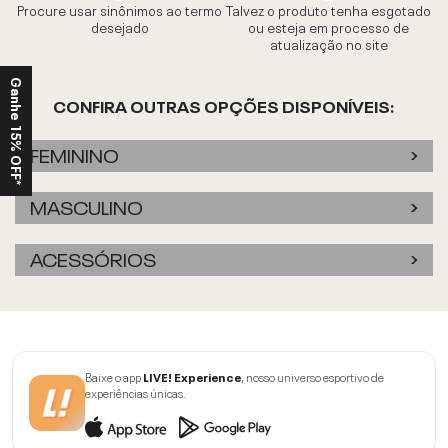
Procure usar sinônimos ao termo
Talvez o produto tenha esgotado
desejado
ou esteja em processo de
atualização no site
Ganhe 15% OFF*
CONFIRA OUTRAS OPÇÕES DISPONÍVEIS:
FEMININO
MASCULINO
ACESSÓRIOS
Baixe o app
LIVE! Experience
, nosso universo esportivo de
experiências únicas.