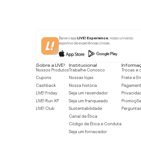
Baixe o app
LIVE! Experience
, nosso universo
esportivo de experiências únicas.
Sobre a LIVE!
Institucional
Informa
Nossos Produtos
Trabalhe Conosco
Trocas e 
Cupons
Nossas lojas
Frete e E
Cashback
Nossa história
Pagamen
LIVE! Friday
Seja um revendedor
Privacida
LIVE! Run XP
Seja um franqueado
Promoçõe
LIVE! Club
Sustentabilidade
Perguntas
Canal de Ética
Código de Ética e Conduta
Seja um fornecedor