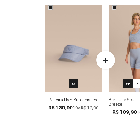
U
PP
P
Viseira LIVE! Run Unissex
Bermuda Sculpt
Breeze
R$ 139,90
10x
R$ 13,99
R$ 109,90
1