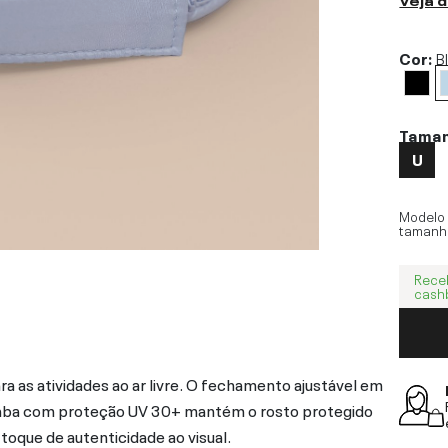
Cor:
B
Tama
U
Modelo
tamanh
Rece
cash
para as atividades ao ar livre. O fechamento ajustável em
a aba com proteção UV 30+ mantém o rosto protegido
 toque de autenticidade ao visual.