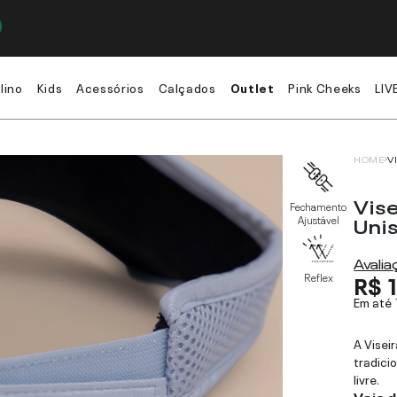
lino
Kids
Acessórios
Calçados
Outlet
Pink Cheeks
LIV
HOME
V
Vise
Fechamento
Uni
Ajustável
Avali
R$ 
Reflex
Em até
A Visei
tradicio
livre.
Veja 