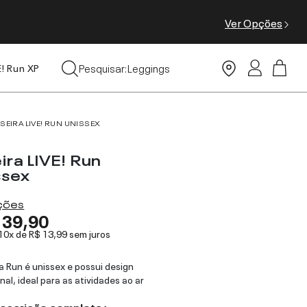
Ver Opções
Tops
Pesquisar:
Leggings
E! Run XP
Moda Praia
ISEIRA LIVE! RUN UNISSEX
ira LIVE! Run
ssex
ações
139,90
 10x de
R$ 13,99
sem juros
ra Run é unissex e possui design
nal, ideal para as atividades ao ar
descrição completa ›