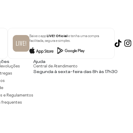
Baixe o app
LIVE! Oficial
e tenha uma compra
facilitada, segura e simples.
ções
Ajuda
devoluções
Central de Atendimento
Segunda à sexta-feira das 8h às 17h30
ntregas
tos
de
s e Regulamentos
 frequentes