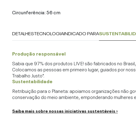
Circunferência: 56 cm
DETALHES
TECNOLOGIA
INDICADO PARA
SUSTENTABILI
Produção responsável
Sabia que 97% dos produtos LIVE! são fabricados no Brasi
Colocamos as pessoas em primeiro lugar, guiados por noss
Trabalho Justo".
Sustentabilidade
Retribuição para o Planeta: apoiamos organizações não go
conservação do meio ambiente, emponderando mulheres e c
Saiba mais sobre nossas iniciativas sustentáveis ›