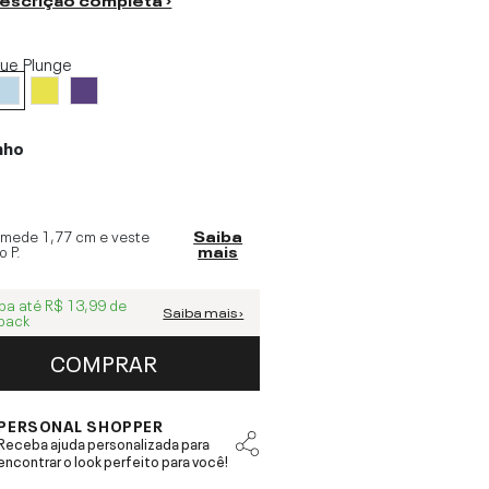
lue Plunge
nho
 mede
1,77 cm
e veste
Saiba
o
P
.
mais
ba até
R$ 13,99
de
Saiba mais ›
back
COMPRAR
PERSONAL SHOPPER
Receba ajuda personalizada para
encontrar o look perfeito para você!