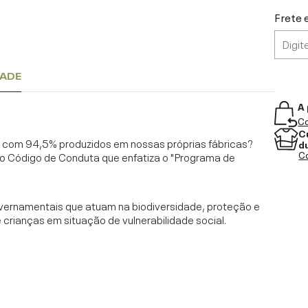
Frete 
DADE
A 
Co
C
l, com 94,5% produzidos em nossas próprias fábricas?
d
Co
o Código de Conduta que enfatiza o "Programa de
vernamentais que atuam na biodiversidade, proteção e
rianças em situação de vulnerabilidade social.