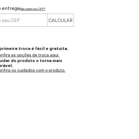
e entrega
Não sabe seu CEP?
CALCULAR
primeira troca é fácil e gratuita.
nfira as opções de troca aqui.
uidar do produto o torna mais
urável.
nfira os cuidados com o produto.