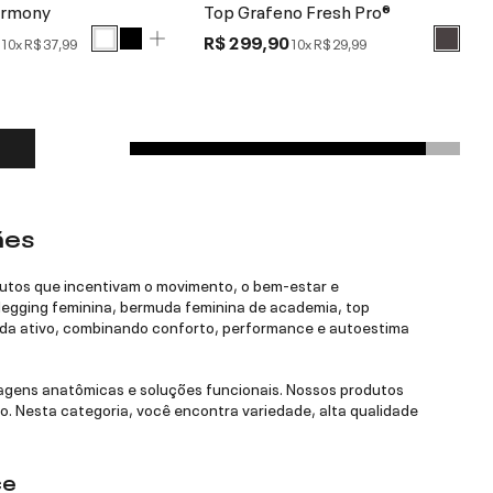
armony
Top Grafeno Fresh Pro®
0
R$ 299,90
10x
R$ 37,99
10x
R$ 29,99
ães
dutos que incentivam o movimento, o bem-estar e
legging feminina, bermuda feminina de academia, top
 vida ativo, combinando conforto, performance e autoestima
lagens anatômicas e soluções funcionais. Nossos produtos
o. Nesta categoria, você encontra variedade, alta qualidade
ce