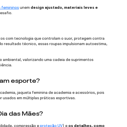
 femininos
unem
design ajustado, materiais leves e
esafio.
tos com tecnologia que controlam o suor, protegem contra
do resultado técnico, essas roupas impulsionam autoestima,
o ambiental, valorizando uma cadeia de suprimentos
iência.
cam esporte?
cademia, jaqueta feminina de academia e acessórios, pois
r usados em múltiplas práticas esportivas.
Dia das Mães?
bilidade, compressão e
proteção UV
) e
os detalhes, como