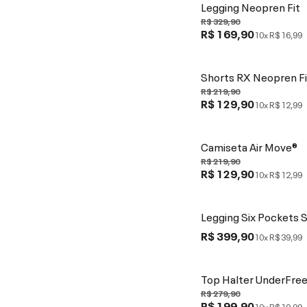
Legging Neopren Fit
R$ 329,90
R$ 169,90
10x
R$ 16,99
Shorts RX Neopren Fi
R$ 219,90
R$ 129,90
10x
R$ 12,99
Camiseta Air Move®
R$ 219,90
R$ 129,90
10x
R$ 12,99
Legging Six Pockets 
R$ 399,90
10x
R$ 39,99
Top Halter UnderFre
R$ 279,90
R$ 199,90
10x
R$ 19,99