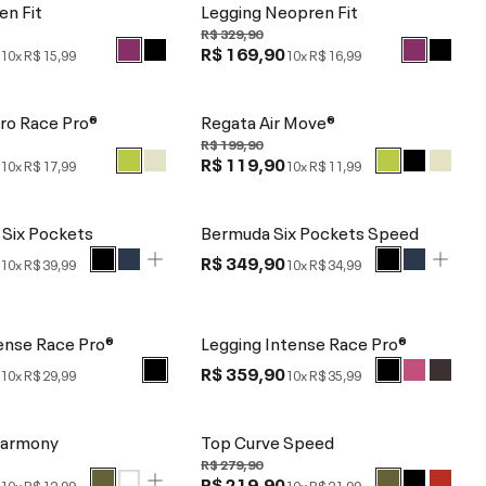
en Fit
Legging Neopren Fit
R$ 329,90
0
R$ 169,90
10x
R$ 15,99
10x
R$ 16,99
ro Race Pro®
Regata Air Move®
R$ 199,90
0
R$ 119,90
10x
R$ 17,99
10x
R$ 11,99
 Six Pockets
Bermuda Six Pockets Speed
0
R$ 349,90
10x
R$ 39,99
10x
R$ 34,99
ense Race Pro®
Legging Intense Race Pro®
0
R$ 359,90
10x
R$ 29,99
10x
R$ 35,99
Harmony
Top Curve Speed
R$ 279,90
0
R$ 219,90
10x
R$ 12,99
10x
R$ 21,99