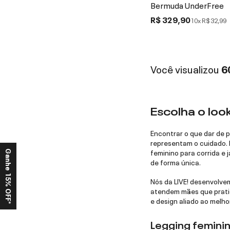
Bermuda UnderFree
R$ 329,90
10x
R$ 32,99
Você visualizou
6
Escolha o loo
Encontrar o que dar de 
representam o cuidado. 
feminino para corrida e
Ganhe 15% OFF*
de forma única.
Nós da LIVE! desenvolve
atendem mães que pratic
e design aliado ao melho
Legging feminin