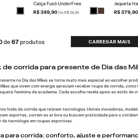
Calça Fusô UnderFree
Jaqueta H
R$ 349,90
R$ 379,9
10x
R$ 34,99
0
de
67
produtos
CARREGAR MAIS
k de corrida para presente de Dia das M
presente no Dia das Mães se torna muito mais especial ao escolher pro
Mães que vivem com energia apreciam receber roupa de corrida, como 
 jaqueta feminina de academia. Cada escolha revela apoio ao estilo de
mos looks de corrida que reúnem tecnologias têxteis inovadoras, mode
am esportes, correm ao ar livre ou buscam praticidade para o cotidian
r da tecnologia em roupas esportivas.
a para corrida: conforto, ajuste e performan