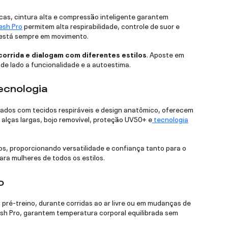
cas, cintura alta e compressão inteligente garantem
esh Pro
permitem alta respirabilidade, controle de suor e
m está sempre em movimento.
corrida e dialogam com diferentes estilos
. Aposte em
 de lado a funcionalidade e a autoestima.
ecnologia
onados com tecidos respiráveis e design anatômico, oferecem
alças largas, bojo removível, proteção UV50+ e
tecnologia
os, proporcionando versatilidade e confiança tanto para o
ara mulheres de todos os estilos.
o
pré-treino, durante corridas ao ar livre ou em mudanças de
sh Pro, garantem temperatura corporal equilibrada sem