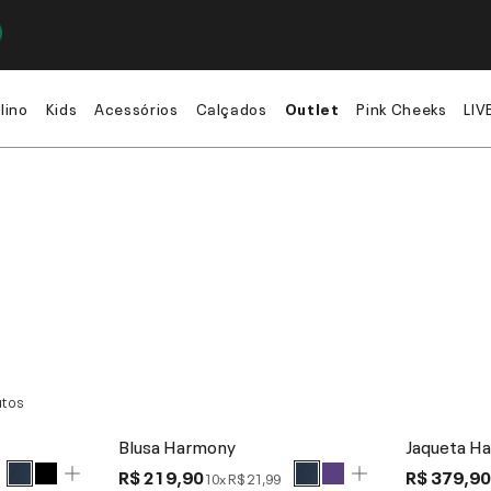
lino
Kids
Acessórios
Calçados
Outlet
Pink Cheeks
LIV
tos
Blusa Harmony
Jaqueta H
R$ 219,90
R$ 379,9
10x
R$ 21,99