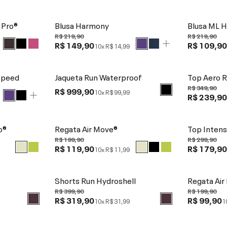
 Pro®
Blusa Harmony
Blusa ML 
R$ 219,90
R$ 219,90
R$ 149,90
R$ 109,9
10x
R$ 14,99
Speed
Jaqueta Run Waterproof
Top Aero 
R$ 349,90
R$ 999,90
10x
R$ 99,99
R$ 239,9
o®
Regata Air Move®
Top Intens
R$ 199,90
R$ 299,90
R$ 119,90
R$ 179,9
10x
R$ 11,99
Shorts Run Hydroshell
Regata Air
R$ 399,90
R$ 199,90
R$ 319,90
R$ 99,90
10x
R$ 31,99
1