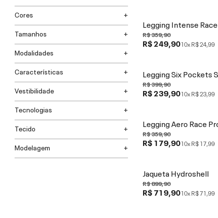
Cores
Legging Intense Race
Tamanhos
R$ 359,90
R$ 249,90
10x
R$ 24,99
Modalidades
Características
Legging Six Pockets 
R$ 399,90
Vestibilidade
R$ 239,90
10x
R$ 23,99
Tecnologias
Legging Aero Race Pr
Tecido
R$ 359,90
R$ 179,90
10x
R$ 17,99
Modelagem
Jaqueta Hydroshell
R$ 899,90
R$ 719,90
10x
R$ 71,99