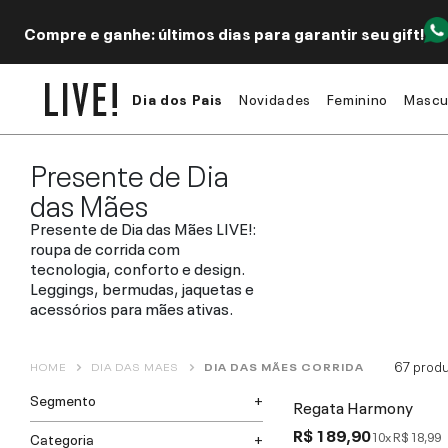
Compre e ganhe: últimos dias para garantir seu gift!
Dia dos Pais
Novidades
Feminino
Mascu
Presente de Dia
das Mães
Presente de Dia das Mães LIVE!:
roupa de corrida com
tecnologia, conforto e design.
Leggings, bermudas, jaquetas e
acessórios para mães ativas.
67
produ
HOME
DIA DAS MAES
DIA DAS MÃES CORRIDA
Segmento
Regata Harmony
R$ 189,90
10x
R$ 18,99
Categoria