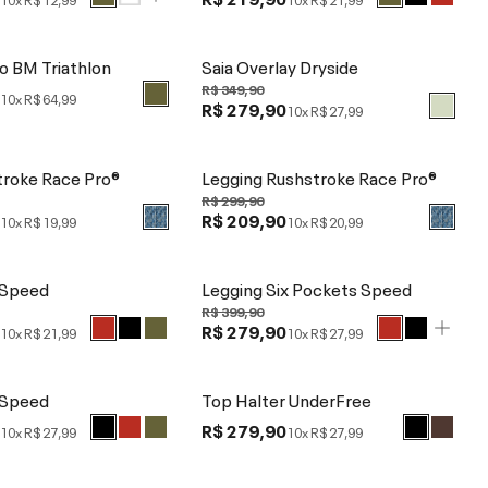
o BM Triathlon
Saia Overlay Dryside
R$ 349,90
0
10x
R$ 64,99
R$ 279,90
10x
R$ 27,99
troke Race Pro®
Legging Rushstroke Race Pro®
R$ 299,90
0
R$ 209,90
10x
R$ 19,99
10x
R$ 20,99
 Speed
Legging Six Pockets Speed
R$ 399,90
0
R$ 279,90
10x
R$ 21,99
10x
R$ 27,99
 Speed
Top Halter UnderFree
0
R$ 279,90
10x
R$ 27,99
10x
R$ 27,99