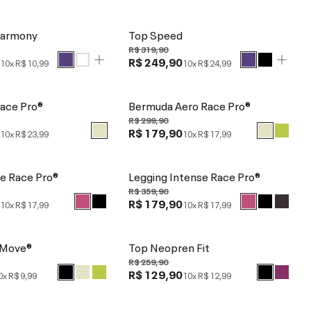
Harmony
Top Speed
R$ 319,90
0
R$ 249,90
10x
R$ 10,99
10x
R$ 24,99
Race Pro®
Bermuda Aero Race Pro®
R$ 299,90
0
R$ 179,90
10x
R$ 23,99
10x
R$ 17,99
e Race Pro®
Legging Intense Race Pro®
R$ 359,90
0
R$ 179,90
10x
R$ 17,99
10x
R$ 17,99
 Move®
Top Neopren Fit
R$ 259,90
R$ 129,90
0x
R$ 9,99
10x
R$ 12,99