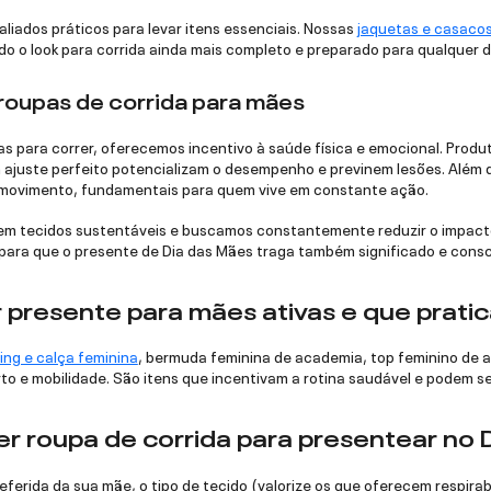
aliados práticos para levar itens essenciais. Nossas
jaquetas e casacos
do o look para corrida ainda mais completo e preparado para qualquer d
roupas de corrida para mães
 para correr, oferecemos incentivo à saúde física e emocional. Produ
m ajuste perfeito potencializam o desempenho e previnem lesões. Além 
 movimento, fundamentais para quem vive em constante ação.
em tecidos sustentáveis e buscamos constantemente reduzir o impact
 para que o presente de Dia das Mães traga também significado e consc
 presente para mães ativas e que prati
ing e calça feminina
, bermuda feminina de academia, top feminino de a
o e mobilidade. São itens que incentivam a rotina saudável e podem se
r roupa de corrida para presentear no 
eferida da sua mãe, o tipo de tecido (valorize os que oferecem respira