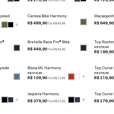
Speed
Camisa Bike Harmony
Macaquinh
R$ 499,90
R$ 649,9
10x
R$ 49,99
ro®
Bretelle Race Pro® Bike
Top Rushs
R$ 279,90
R$ 449,90
10x
R$ 44,99
R$ 199,9
yside
Blusa ML Harmony
Top Curve
R$ 219,90
R$ 279,90
R$ 109,90
R$ 219,9
10x
R$ 10,99
Jaqueta Harmony
Top Curve
R$ 379,90
R$ 279,9
10x
R$ 37,99