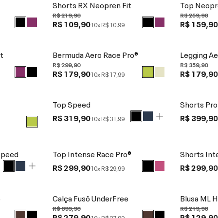
Shorts RX Neopren Fit
Top Neopr
R$ 219,90
R$ 259,90
R$ 109,90
R$ 159,9
10x
R$ 10,99
t
Bermuda Aero Race Pro®
Legging Ae
R$ 299,90
R$ 359,90
R$ 179,90
R$ 179,9
10x
R$ 17,99
Top Speed
Shorts Pro
R$ 319,90
R$ 399,9
10x
R$ 31,99
Speed
Top Intense Race Pro®
Shorts Int
R$ 299,90
R$ 299,9
10x
R$ 29,99
e
Calça Fusô UnderFree
Blusa ML 
R$ 399,90
R$ 219,90
R$ 279,90
R$ 129,9
10x
R$ 27,99