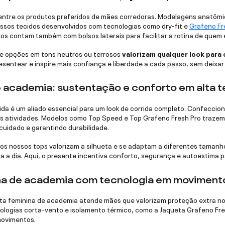
 entre os produtos preferidos de mães corredoras. Modelagens anatômi
ssos tecidos desenvolvidos com tecnologias como dry-fit e
Grafeno Fr
los contam também com bolsos laterais para facilitar a rotina de que
e opções em tons neutros ou terrosos
valorizam qualquer look para 
esentear e inspire mais confiança e liberdade a cada passo, sem deixar
e academia: sustentação e conforto em alta t
rida é um aliado essencial para um look de corrida completo. Confecci
 atividades. Modelos como Top Speed e Top Grafeno Fresh Pro trazem 
o cuidado e garantindo durabilidade.
dos nossos tops valorizam a silhueta e se adaptam a diferentes tamanh
a a dia. Aqui, o presente incentiva conforto, segurança e autoestima p
na de academia com tecnologia em moviment
eta feminina de academia atende mães que valorizam proteção extra no 
ologias corta-vento e isolamento térmico, como a Jaqueta Grafeno Fre
movimentos.