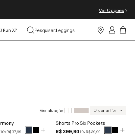
Ver Opções
Leggings
Pesquisar:
Moda Praia
E! Run XP
Tops
Ordenar Por
Visualização
armony
Shorts Pro Six Pockets
0
R$ 399,90
10x
R$ 37,99
10x
R$ 39,99