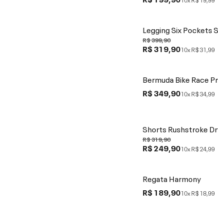
Legging Six Pockets 
R$ 399,90
R$ 319,90
10x
R$ 31,99
Bermuda Bike Race P
R$ 349,90
10x
R$ 34,99
Shorts Rushstroke Dr
R$ 319,90
R$ 249,90
10x
R$ 24,99
Regata Harmony
R$ 189,90
10x
R$ 18,99