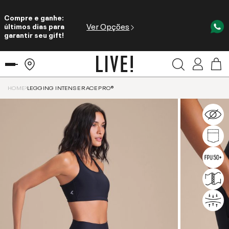
Compre e ganhe:
Ver Opções
últimos dias para
garantir seu gift!
HOME
LEGGING INTENSE RACE PRO®