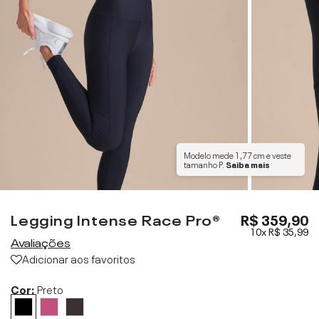
Modelo mede
1,77 cm
e veste
tamanho
P
.
Saiba mais
Legging Intense Race Pro®
R$ 359,90
10x
R$ 35,99
Avaliações
Adicionar aos favoritos
Cor:
Preto