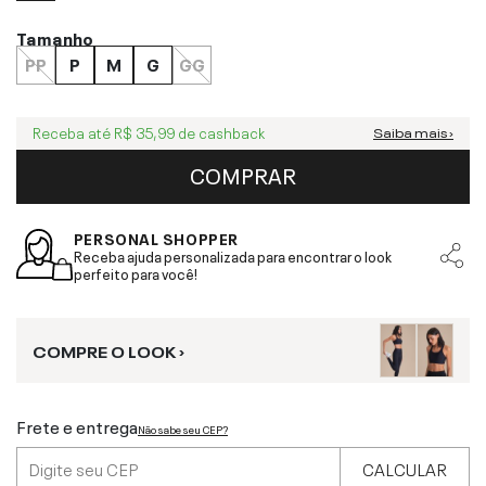
Tamanho
PP
P
M
G
GG
Receba até
R$ 35,99
de cashback
Saiba mais ›
COMPRAR
PERSONAL SHOPPER
Receba ajuda personalizada para encontrar o look
perfeito para você!
COMPRE O LOOK ›
Frete e entrega
Não sabe seu CEP?
CALCULAR