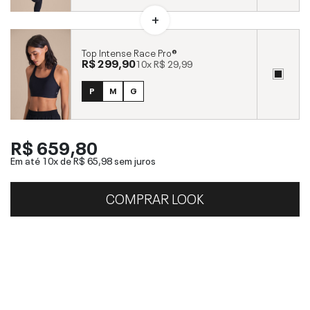
Top Intense Race Pro®
R$ 299,90
10x
R$ 29,99
P
M
G
R$ 659,80
Em até 10x de
R$ 65,98
sem juros
COMPRAR LOOK