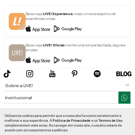
Baixe o app
LIVE! Experience
, nosso universo esportivo de
experiências únicas.
Baixe o app
LIVE! Oficial
e tenha uma compra facilitada, segura e
simples.
Sobre a LIVE!
Institucional
Informações
Utilizamos cookies para permitir que o nosso site funcione corretamente e
melhorar a sua experiência. A
Politica de Privacidade
e os
Termos de Uso
Ajuda
complementam este aviso. Ao navegar em nosso site, o usuário estará de
acordo com os nossos termos e políticas.
Segurança e Qualidade