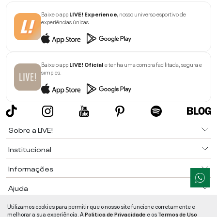
Baixe o app
LIVE! Experience
, nosso universo esportivo de
experiências únicas.
Baixe o app
LIVE! Oficial
e tenha uma compra facilitada, segura e
simples.
Sobre a LIVE!
Institucional
Informações
Ajuda
Utilizamos cookies para permitir que o nosso site funcione corretamente e
Segurança e Qualidade
melhorar a sua experiência. A
Politica de Privacidade
e os
Termos de Uso