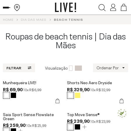
HOME
DIA DAS MAES
BEACH TENNIS
Roupas de beach tennis | Dia das
Mães
Ordenar Por
Visualização
FILTRAR
Munhequeira LIVE!
Shorts Neo Aero Dryside
R$ 69,90
R$ 329,90
10x
R$ 6,99
10x
R$ 32,99
Saia Sport Sense Flowslate
Top Move Sense®
Green
R$ 239,90
10x
R$ 23,99
R$ 259,90
10x
R$ 25,99