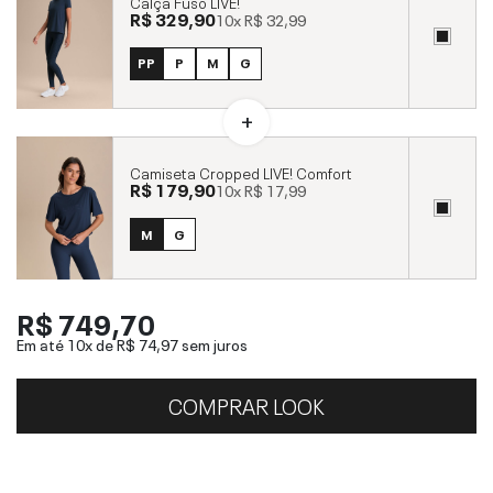
Calça Fusô LIVE!
R$ 329,90
10x
R$ 32,99
PP
P
M
G
Camiseta Cropped LIVE! Comfort
R$ 179,90
10x
R$ 17,99
M
G
R$ 749,70
Em até 10x de
R$ 74,97
sem juros
COMPRAR LOOK