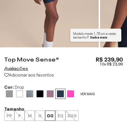
Modelo mede
1,78 cm
e veste
tamanho
P
.
Saiba mais
Top Move Sense®
R$ 239,90
10x
R$ 23,99
Avaliações
Adicionar aos favoritos
Cor:
Drop
VER MAIS
Tamanho
PP
P
M
G
GG
EG
XGG