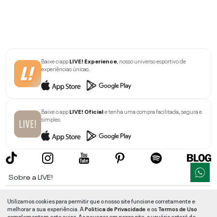
Baixe o app
LIVE! Experience
, nosso universo esportivo de
experiências únicas.
Baixe o app
LIVE! Oficial
e tenha uma compra facilitada, segura e
simples.
Sobre a LIVE!
Institucional
Utilizamos cookies para permitir que o nosso site funcione corretamente e
melhorar a sua experiência. A
Politica de Privacidade
e os
Termos de Uso
Informações
complementam este aviso. Ao navegar em nosso site, o usuário estará de