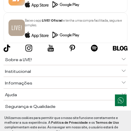
Baixe o app
LIVE! Oficial
e tenha uma compra facilitada, segura e
simples.
Sobre a LIVE!
Institucional
Informações
Ajuda
Segurança e Qualidade
LIVE!
©
2026
- TODOS OS DIREITOS RESERVADOS -
RUA MANOEL FRANCISCO
Utilizamos cookies para permitir que o nosso site funcione corretamente e
DA COSTA, 1600 - BAIRRO VIEIRA - CEP 89257-207
-
JARAGUÁ DO SUL
/
SC
-
melhorar a sua experiência. A
Politica de Privacidade
e os
Termos de Uso
CNPJ:
05.108.435/0001-78
-
MAPA DO SITE
complementam este aviso. Ao navegar em nosso site, o usuário estará de