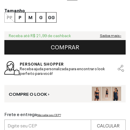
Tamanho
PP
P
M
G
GG
Receba até
R$ 21,99
de cashback
Saiba mais ›
COMPRAR
PERSONAL SHOPPER
Receba ajuda personalizada para encontrar o look
perfeito para você!
COMPRE O LOOK ›
Frete e entrega
Não sabe seu CEP?
CALCULAR