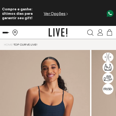
Compre e ganhe:
Ver Opções
últimos dias para
garantir seu gift!
HOME
TOP CURVE LIVE!