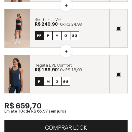
Shorts Fit LIVE!
R$ 249,90
10x
R$ 24,99
PP
P
M
G
GG
Regata LIVE Comfort
R$ 189,90
10x
R$ 18,99
P
M
G
GG
R$ 659,70
Em até 10x de
R$ 65,97
sem juros
COMPRAR LOOK