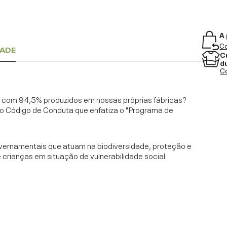
A 
Co
DADE
C
d
Co
l, com 94,5% produzidos em nossas próprias fábricas?
o Código de Conduta que enfatiza o "Programa de
vernamentais que atuam na biodiversidade, proteção e
rianças em situação de vulnerabilidade social.