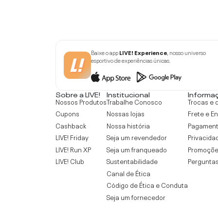
Baixe o app
LIVE! Experience
, nosso universo
esportivo de experiências únicas.
Sobre a LIVE!
Institucional
Informa
Nossos Produtos
Trabalhe Conosco
Trocas e 
Cupons
Nossas lojas
Frete e E
Cashback
Nossa história
Pagamen
LIVE! Friday
Seja um revendedor
Privacida
LIVE! Run XP
Seja um franqueado
Promoçõe
LIVE! Club
Sustentabilidade
Perguntas
Canal de Ética
Código de Ética e Conduta
Seja um fornecedor