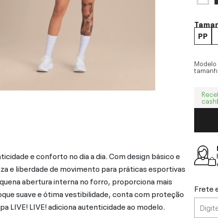
Tama
PP
Modelo
tamanh
Rece
cash
icidade e conforto no dia a dia. Com design básico e
eza e liberdade de movimento para práticas esportivas
quena abertura interna no forro, proporciona mais
Frete 
oque suave e ótima vestibilidade, conta com proteção
ampa LIVE! LIVE! adiciona autenticidade ao modelo.