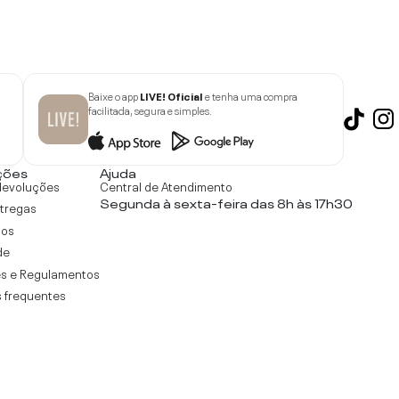
Baixe o app
LIVE! Oficial
e tenha uma compra
facilitada, segura e simples.
ções
Ajuda
devoluções
Central de Atendimento
Segunda à sexta-feira das 8h às 17h30
ntregas
tos
de
s e Regulamentos
 frequentes