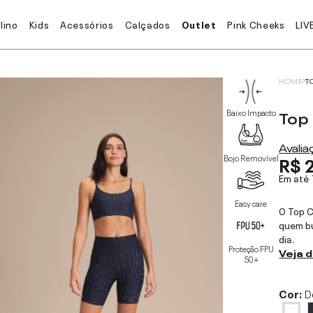
lino
Kids
Acessórios
Calçados
Outlet
Pink Cheeks
LIV
HOME
T
Top
Baixo Impacto
Avali
R$ 
Bojo Removível
Em até
Easy care
O Top C
quem bu
dia.
Proteção FPU
Veja 
50+
Cor:
D