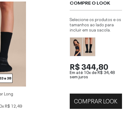
COMPRE O LOOK
Selecione os produtos e os
tamanhos ao lado para
incluir em sua sacola.
R$ 344,80
Em até 10x de
R$ 34,48
sem juros
33 a 38
er Long
COMPRAR LOOK
0x
R$ 12,49