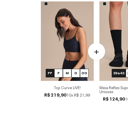
PP
P
M
G
GG
39 a 43
Top Curve LIVE!
Meia Reflex Sup
Unissex
R$ 219,90
10x
R$ 21,99
R$ 124,90
1