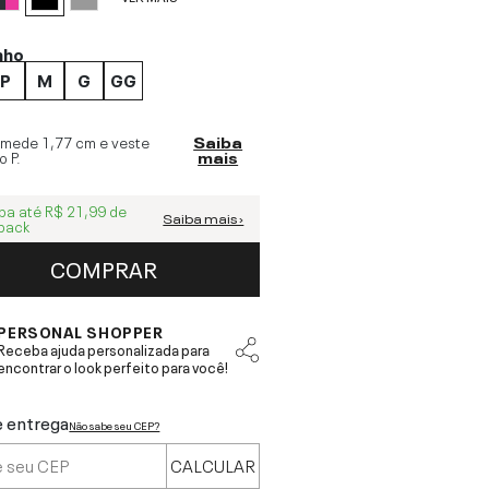
nho
P
M
G
GG
 mede
1,77 cm
e veste
Saiba
o
P
.
mais
ba até
R$ 21,99
de
Saiba mais ›
back
COMPRAR
PERSONAL SHOPPER
Receba ajuda personalizada para
encontrar o look perfeito para você!
e entrega
Não sabe seu CEP?
CALCULAR