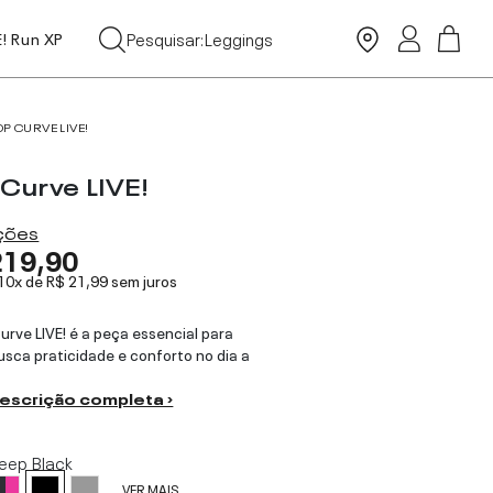
Tops
Pesquisar:
Leggings
E! Run XP
Moda Praia
OP CURVE LIVE!
 Curve LIVE!
ações
219,90
 10x de
R$ 21,99
sem juros
urve LIVE! é a peça essencial para
sca praticidade e conforto no dia a
descrição completa ›
eep Black
VER MAIS