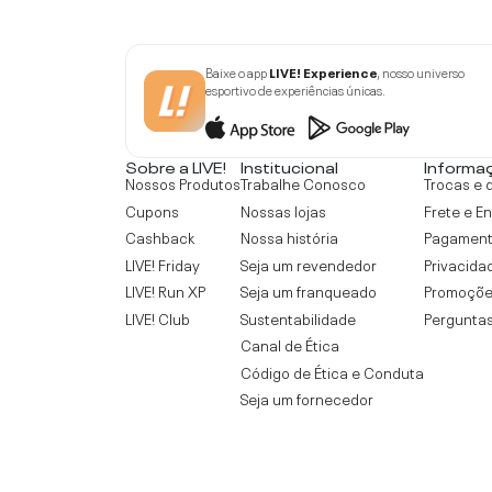
Baixe o app
LIVE! Experience
, nosso universo
esportivo de experiências únicas.
Sobre a LIVE!
Institucional
Informa
Nossos Produtos
Trabalhe Conosco
Trocas e 
Cupons
Nossas lojas
Frete e E
Cashback
Nossa história
Pagamen
LIVE! Friday
Seja um revendedor
Privacida
LIVE! Run XP
Seja um franqueado
Promoçõe
LIVE! Club
Sustentabilidade
Perguntas
Canal de Ética
Código de Ética e Conduta
Seja um fornecedor