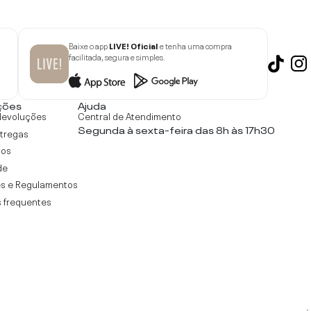
Baixe o app
LIVE! Oficial
e tenha uma compra
facilitada, segura e simples.
ções
Ajuda
devoluções
Central de Atendimento
Segunda à sexta-feira das 8h às 17h30
ntregas
tos
de
s e Regulamentos
 frequentes