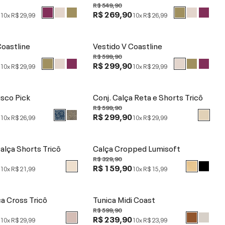
R$ 549,90
0
R$ 269,90
10x
R$ 29,99
10x
R$ 26,99
Coastline
Vestido V Coastline
R$ 599,90
0
R$ 299,90
10x
R$ 29,99
10x
R$ 29,99
sco Pick
Conj. Calça Reta e Shorts Tricô
R$ 599,90
0
R$ 299,90
10x
R$ 26,99
10x
R$ 29,99
alça Shorts Tricô
Calça Cropped Lumisoft
R$ 329,90
0
R$ 159,90
10x
R$ 21,99
10x
R$ 15,99
ça Cross Tricô
Tunica Midi Coast
R$ 599,90
0
R$ 239,90
10x
R$ 29,99
10x
R$ 23,99