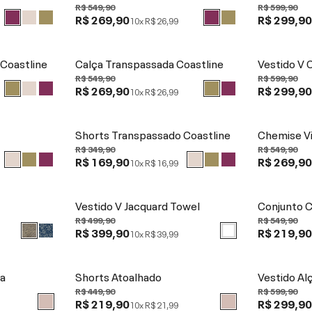
R$ 549,90
R$ 599,90
R$ 269,90
R$ 299,9
10x
R$ 26,99
Coastline
Calça Transpassada Coastline
Vestido V 
R$ 549,90
R$ 599,90
R$ 269,90
R$ 299,9
10x
R$ 26,99
Shorts Transpassado Coastline
Chemise Vi
R$ 349,90
R$ 549,90
R$ 169,90
R$ 269,9
10x
R$ 16,99
Vestido V Jacquard Towel
Conjunto C
R$ 499,90
R$ 549,90
R$ 399,90
R$ 219,9
10x
R$ 39,99
da
Shorts Atoalhado
Vestido Al
R$ 449,90
R$ 599,90
R$ 219,90
R$ 299,9
10x
R$ 21,99