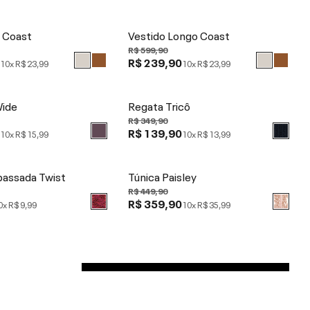
i Coast
Vestido Longo Coast
R$ 599,90
0
R$ 239,90
10x
R$ 23,99
10x
R$ 23,99
ide
Regata Tricô
R$ 349,90
0
R$ 139,90
10x
R$ 15,99
10x
R$ 13,99
passada Twist
Túnica Paisley
R$ 449,90
R$ 359,90
0x
R$ 9,99
10x
R$ 35,99