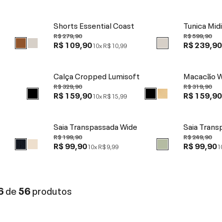
Shorts Essential Coast
Tunica Mid
R$ 279,90
R$ 599,90
R$ 109,90
R$ 239,9
10x
R$ 10,99
Calça Cropped Lumisoft
Macacão W
R$ 329,90
R$ 319,90
R$ 159,90
R$ 159,9
10x
R$ 15,99
Saia Transpassada Wide
Saia Trans
R$ 199,90
R$ 249,90
R$ 99,90
R$ 99,90
10x
R$ 9,99
1
6
de
56
produtos