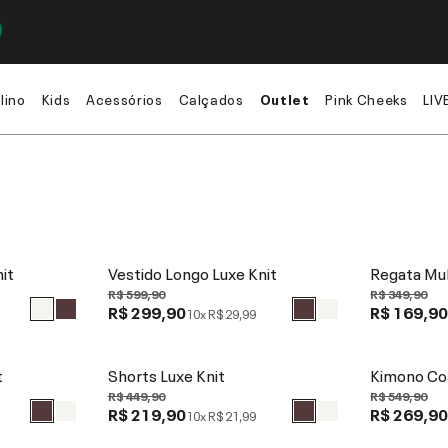
lino
Kids
Acessórios
Calçados
Outlet
Pink Cheeks
LIV
it
Vestido Longo Luxe Knit
Regata Mul
R$ 599,90
R$ 349,90
R$ 299,90
R$ 169,9
10x
R$ 29,99
t
Shorts Luxe Knit
Kimono Coa
R$ 449,90
R$ 549,90
R$ 219,90
R$ 269,9
10x
R$ 21,99