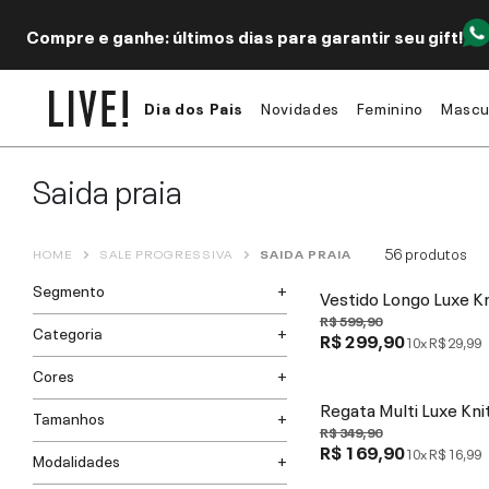
Compre e ganhe: últimos dias para garantir seu gift!
Dia dos Pais
Novidades
Feminino
Mascu
Saida praia
56
produtos
HOME
SALE PROGRESSIVA
SAIDA PRAIA
Segmento
Vestido Longo Luxe Kn
R$ 599,90
Categoria
R$ 299,90
10x
R$ 29,99
Cores
Regata Multi Luxe Kni
Tamanhos
R$ 349,90
R$ 169,90
10x
R$ 16,99
Modalidades