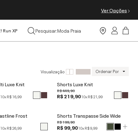
Ver Opções
Leggings
Pesquisar:
Moda Praia
E! Run XP
Tops
Ordenar Por
Visualização
ti Luxe Knit
Shorts Luxe Knit
R$ 449,90
0
R$ 219,90
10x
R$ 16,99
10x
R$ 21,99
stline Frost
Shorts Transpasse Side Wide
R$ 199,90
0
R$ 99,90
10x
R$ 26,99
10x
R$ 9,99