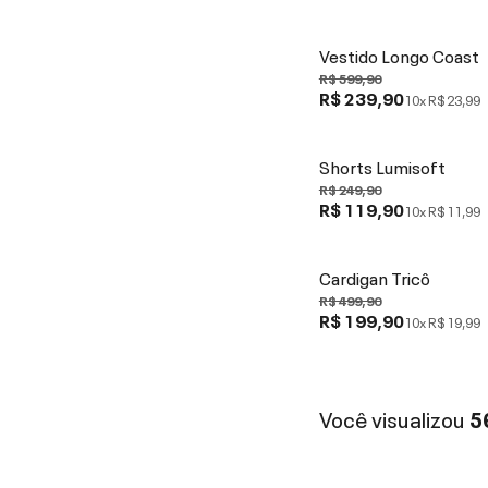
Vestido Longo Coast
R$ 599,90
R$ 239,90
10x
R$ 23,99
Shorts Lumisoft
R$ 249,90
R$ 119,90
10x
R$ 11,99
Cardigan Tricô
R$ 499,90
R$ 199,90
10x
R$ 19,99
Você visualizou
5