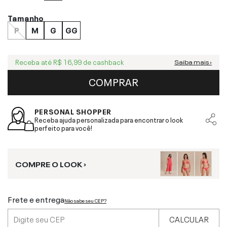
Tamanho
P
M
G
GG
Receba até
R$ 16,99
de cashback
Saiba mais ›
COMPRAR
PERSONAL SHOPPER
Receba ajuda personalizada para encontrar o look
perfeito para você!
COMPRE O LOOK ›
Frete e entrega
Não sabe seu CEP?
CALCULAR