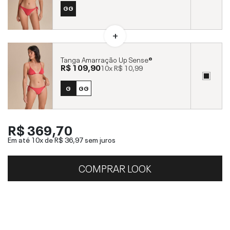
GG
Tanga Amarração Up Sense®
R$ 109,90
10x
R$ 10,99
G
GG
R$ 369,70
Em até 10x de
R$ 36,97
sem juros
COMPRAR LOOK