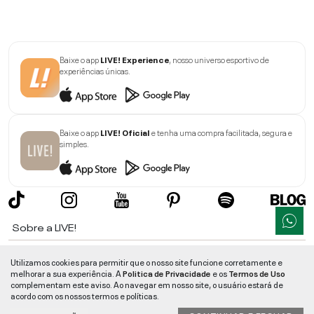
Baixe o app
LIVE! Experience
, nosso universo esportivo de
experiências únicas.
Baixe o app
LIVE! Oficial
e tenha uma compra facilitada, segura e
simples.
Sobre a LIVE!
Institucional
Utilizamos cookies para permitir que o nosso site funcione corretamente e
melhorar a sua experiência. A
Politica de Privacidade
e os
Termos de Uso
Informações
complementam este aviso. Ao navegar em nosso site, o usuário estará de
acordo com os nossos termos e políticas.
Ajuda