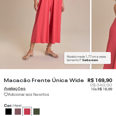
Modelo mede
1,77 cm
e veste
tamanho
P
.
Saiba mais
Macacão Frente Única Wide
R$ 169,90
R$ 349,90
Avaliações
10x
R$ 16,99
Adicionar aos favoritos
Cor:
Heel