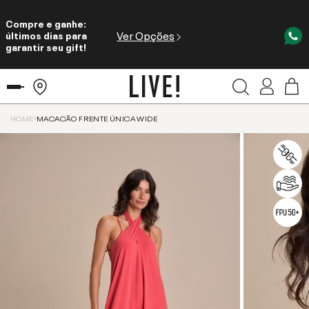
Compre e ganhe:
Ver Opções
últimos dias para
garantir seu gift!
HOME
MACACÃO FRENTE ÚNICA WIDE