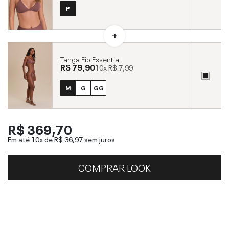
P
Tanga Fio Essential
R$ 79,90
10x
R$ 7,99
M
G
GG
R$ 369,70
Em até 10x de
R$ 36,97
sem juros
COMPRAR LOOK