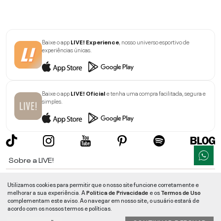
Baixe o app
LIVE! Experience
, nosso universo esportivo de
experiências únicas.
Baixe o app
LIVE! Oficial
e tenha uma compra facilitada, segura e
simples.
Sobre a LIVE!
Institucional
Utilizamos cookies para permitir que o nosso site funcione corretamente e
melhorar a sua experiência. A
Politica de Privacidade
e os
Termos de Uso
Informações
complementam este aviso. Ao navegar em nosso site, o usuário estará de
acordo com os nossos termos e políticas.
Ajuda