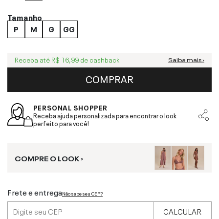
Tamanho
P
M
G
GG
Receba até
R$ 16,99
de cashback
Saiba mais ›
COMPRAR
PERSONAL SHOPPER
Receba ajuda personalizada para encontrar o look
perfeito para você!
COMPRE O LOOK ›
Frete e entrega
Não sabe seu CEP?
CALCULAR