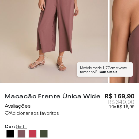
Modelo mede
1,77 cm
e veste
tamanho
P
.
Saiba mais
Macacão Frente Única Wide
R$ 169,90
R$ 349,90
Avaliações
10x
R$ 16,99
Adicionar aos favoritos
Cor:
Gist