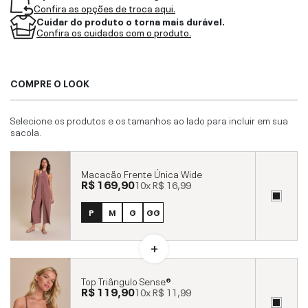
Confira as opções de troca aqui.
Cuidar do produto o torna mais durável.
Confira os cuidados com o produto.
COMPRE O LOOK
Selecione os produtos e os tamanhos ao lado para incluir em sua
sacola.
Macacão Frente Única Wide
R$ 169,90
10x
R$ 16,99
P
M
G
GG
Top Triângulo Sense®
R$ 119,90
10x
R$ 11,99