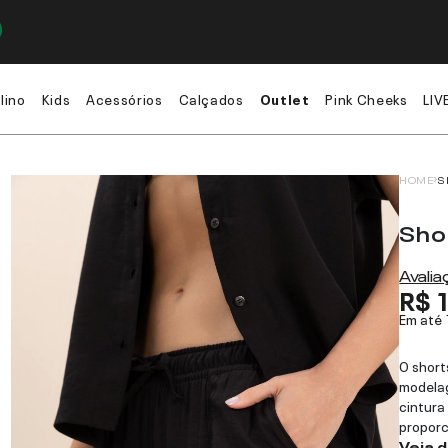
lino
Kids
Acessórios
Calçados
Outlet
Pink Cheeks
LIV
HOME
S
Sho
Avali
R$ 
Em até
O short
modela
cintura
proporc
Veja 