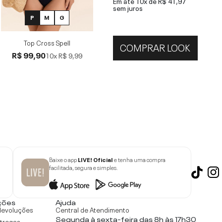
Em até 10x de
R$ 41,97
sem juros
P
M
G
Top Cross Spell
COMPRAR LOOK
R$ 99,90
10x
R$ 9,99
Baixe o app
LIVE! Oficial
e tenha uma compra
facilitada, segura e simples.
ções
Ajuda
devoluções
Central de Atendimento
Segunda à sexta-feira das 8h às 17h30
ntregas