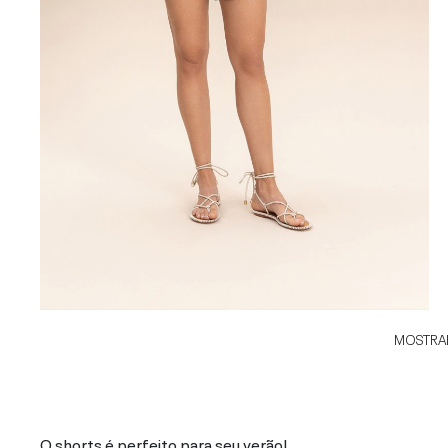
MOSTRAR
O shorts é perfeito para seu verão!