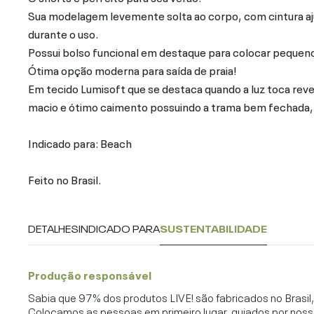
Sua modelagem levemente solta ao corpo, com cintura aj
durante o uso.
Possui bolso funcional em destaque para colocar pequeno
Ótima opção moderna para saída de praia!
Em tecido Lumisoft que se destaca quando a luz toca reve
macio e ótimo caimento possuindo a trama bem fechada, p
Indicado para: Beach
Feito no Brasil.
DETALHES
INDICADO PARA
SUSTENTABILIDADE
Produção responsável
Sabia que 97% dos produtos LIVE! são fabricados no Brasi
Colocamos as pessoas em primeiro lugar, guiados por noss