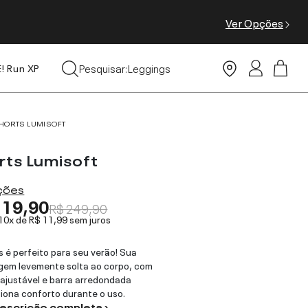
Ver Opções
Tops
Pesquisar:
Leggings
E! Run XP
Moda Praia
HORTS LUMISOFT
rts Lumisoft
ações
119,90
R$ 249,90
 10x de
R$ 11,99
sem juros
s é perfeito para seu verão! Sua
gem levemente solta ao corpo, com
 ajustável e barra arredondada
iona conforto durante o uso.
descrição completa ›