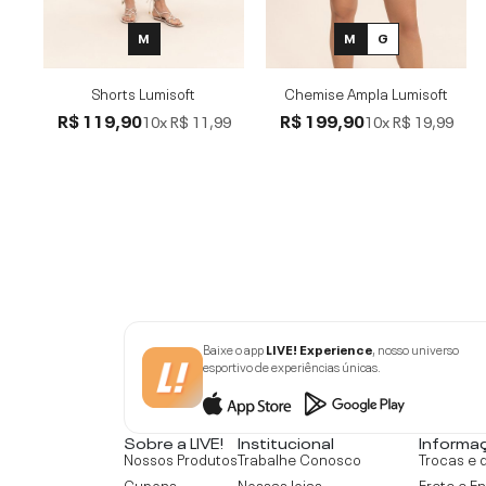
M
M
G
Shorts Lumisoft
Chemise Ampla Lumisoft
R$ 119,90
R$ 199,90
10x
R$ 11,99
10x
R$ 19,99
Baixe o app
LIVE! Experience
, nosso universo
esportivo de experiências únicas.
Sobre a LIVE!
Institucional
Informa
Nossos Produtos
Trabalhe Conosco
Trocas e 
Cupons
Nossas lojas
Frete e E