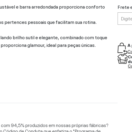
ustável e barra arredondada proporciona conforto
Frete 
s pertences pessoais que facilitam sua rotina.
lando brilho sutil e elegante, combinado com toque
roporciona glamour, ideal para peças únicas.
A 
Co
C
d
Co
l, com 94,5% produzidos em nossas próprias fábricas?
o Código de Conduta que enfatiza o "Programa de