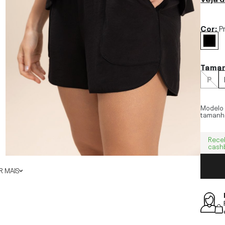
Cor:
P
Tama
P
Modelo
tamanh
Rece
cash
 MAIS