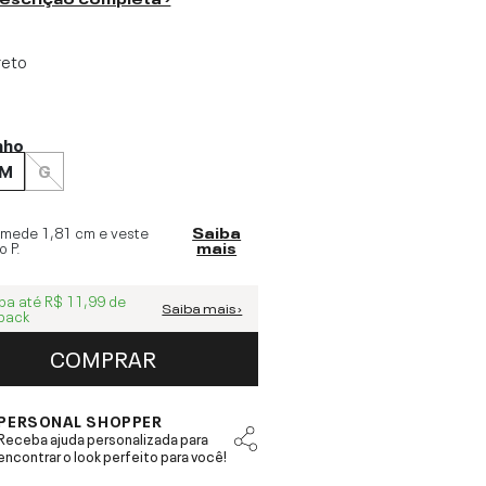
reto
nho
M
G
 mede
1,81 cm
e veste
Saiba
o
P
.
mais
ba até
R$ 11,99
de
Saiba mais ›
back
COMPRAR
PERSONAL SHOPPER
Receba ajuda personalizada para
encontrar o look perfeito para você!