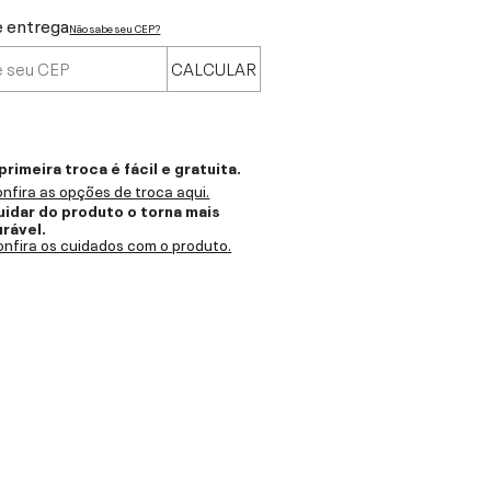
e entrega
Não sabe seu CEP?
CALCULAR
primeira troca é fácil e gratuita.
nfira as opções de troca aqui.
uidar do produto o torna mais
urável.
nfira os cuidados com o produto.