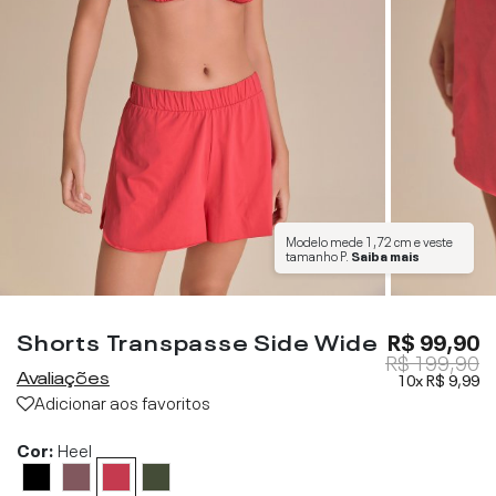
Modelo mede
1,72 cm
e veste
tamanho
P
.
Saiba mais
Shorts Transpasse Side Wide
R$ 99,90
R$ 199,90
Avaliações
10x
R$ 9,99
Adicionar aos favoritos
Cor:
Heel