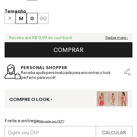
Tamanho
P
M
G
GG
Receba até
R$ 9,99
de cashback
Saiba mais ›
COMPRAR
PERSONAL SHOPPER
Receba ajuda personalizada para encontrar o look
perfeito para você!
COMPRE O LOOK ›
Frete e entrega
Não sabe seu CEP?
CALCULAR