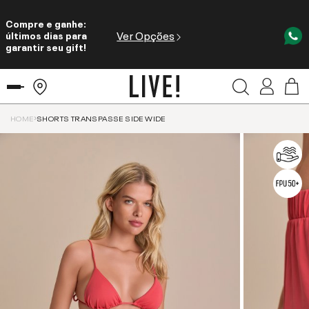
Compre e ganhe:
Ver Opções
últimos dias para
garantir seu gift!
HOME
SHORTS TRANSPASSE SIDE WIDE