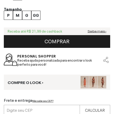
Tamanho
P
M
G
GG
Receba até
R$ 21,99
de cashback
Saiba mais ›
COMPRAR
PERSONAL SHOPPER
Receba ajuda personalizada para encontrar o look
perfeito para você!
COMPRE O LOOK ›
Frete e entrega
Não sabe seu CEP?
CALCULAR