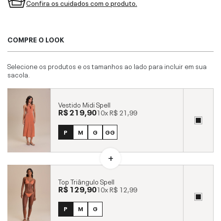
Confira os cuidados com o produto.
COMPRE O LOOK
Selecione os produtos e os tamanhos ao lado para incluir em sua
sacola.
Vestido Midi Spell
R$ 219,90
10x
R$ 21,99
P
M
G
GG
Top Triângulo Spell
R$ 129,90
10x
R$ 12,99
P
M
G