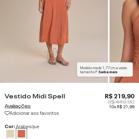
Modelo mede
1,77 cm
e veste
tamanho
P
.
Saiba mais
Vestido Midi Spell
R$ 219,90
R$ 449,90
Avaliações
10x
R$ 21,99
Adicionar aos favoritos
Cor:
Arabesque