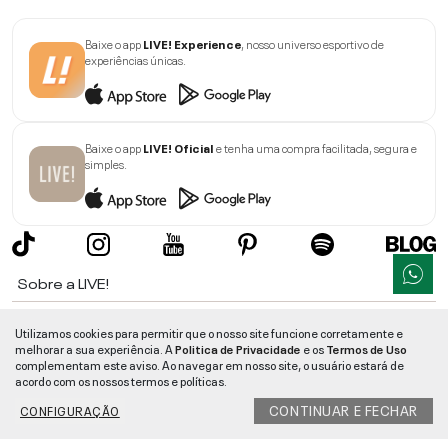
Baixe o app
LIVE! Experience
, nosso universo esportivo de
experiências únicas.
Baixe o app
LIVE! Oficial
e tenha uma compra facilitada, segura e
simples.
Sobre a LIVE!
Institucional
Utilizamos cookies para permitir que o nosso site funcione corretamente e
melhorar a sua experiência. A
Politica de Privacidade
e os
Termos de Uso
Informações
complementam este aviso. Ao navegar em nosso site, o usuário estará de
acordo com os nossos termos e políticas.
Ajuda
CONTINUAR E FECHAR
CONFIGURAÇÃO
Segurança e Qualidade