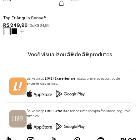
Top Triângulo Sense®
R$ 249,90
10x
R$ 24,99
Você visualizou
59
de
59
produtos
Baixe o app
LIVE! Experience
, nosso universo esportivo de
experiências únicas.
Baixe o app
LIVE! Oficial
e tenha uma compra facilitada, segura e
simples.