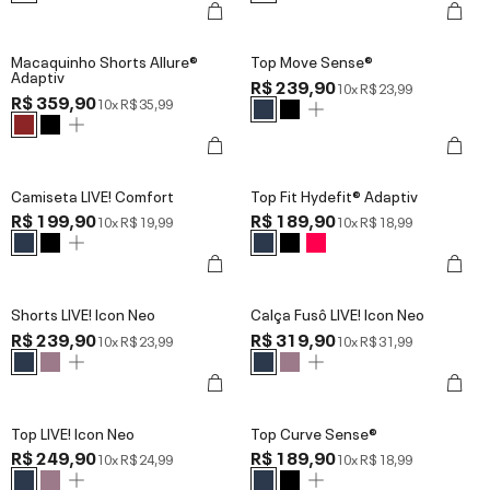
Macaquinho Shorts Allure®
Top Move Sense®
Adaptiv
R$ 239,90
10x
R$ 23,99
R$ 359,90
10x
R$ 35,99
Camiseta LIVE! Comfort
Top Fit Hydefit® Adaptiv
R$ 199,90
R$ 189,90
10x
R$ 19,99
10x
R$ 18,99
Shorts LIVE! Icon Neo
Calça Fusô LIVE! Icon Neo
R$ 239,90
R$ 319,90
10x
R$ 23,99
10x
R$ 31,99
Top LIVE! Icon Neo
Top Curve Sense®
R$ 249,90
R$ 189,90
10x
R$ 24,99
10x
R$ 18,99