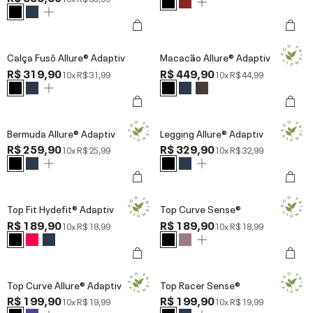
Calça Fusô Allure® Adaptiv
Macacão Allure® Adaptiv
R$ 319,90
R$ 449,90
10x
R$ 31,99
10x
R$ 44,99
Bermuda Allure® Adaptiv
Legging Allure® Adaptiv
R$ 259,90
R$ 329,90
10x
R$ 25,99
10x
R$ 32,99
Top Fit Hydefit® Adaptiv
Top Curve Sense®
R$ 189,90
R$ 189,90
10x
R$ 18,99
10x
R$ 18,99
Top Curve Allure® Adaptiv
Top Racer Sense®
R$ 199,90
R$ 199,90
10x
R$ 19,99
10x
R$ 19,99