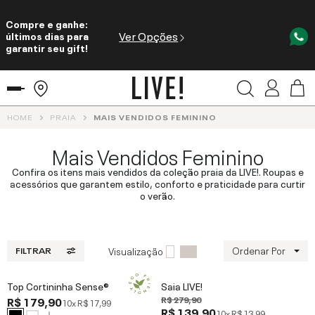
Compre e ganhe:
Ver Opções
últimos dias para
garantir seu gift!
HOME
PRAIA
MAIS VENDIDOS FEMININO
Mais Vendidos Feminino
Confira os itens mais vendidos da coleção praia da LIVE!. Roupas e
acessórios que garantem estilo, conforto e praticidade para curtir
o verão.
Ordenar Por
Visualização
FILTRAR
Top Cortininha Sense®
Saia LIVE!
R$ 179,90
R$ 279,90
10x
R$ 17,99
R$ 139,90
10x
R$ 13,99