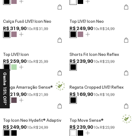
Calça Fusô LIVE! Icon Neo
Top LIVE! Icon Neo
R$ 319,90
R$ 249,90
10x
R$ 31,99
10x
R$ 24,99
Top LIVE! Icon
Shorts Fit Icon Neo Reflex
R$ 259,90
R$ 239,90
10x
R$ 25,99
10x
R$ 23,99
Ganhe 15% OFF*
Tanga Amarração Sense®
Regata Cropped LIVE! Reflex
R$ 219,90
R$ 169,90
10x
R$ 21,99
10x
R$ 16,99
Top Icon Neo Hydefit® Adaptiv
Top Move Sense®
R$ 249,90
R$ 239,90
10x
R$ 24,99
10x
R$ 23,99