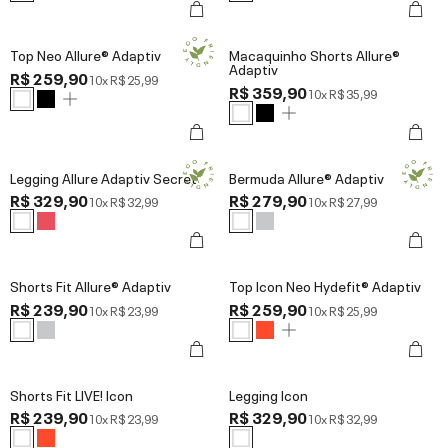
Top Neo Allure® Adaptiv
Macaquinho Shorts Allure®
Adaptiv
R$ 259,90
10x
R$ 25,99
R$ 359,90
10x
R$ 35,99
Legging Allure Adaptiv Secret
Bermuda Allure® Adaptiv
R$ 329,90
R$ 279,90
10x
R$ 32,99
10x
R$ 27,99
Shorts Fit Allure® Adaptiv
Top Icon Neo Hydefit® Adaptiv
R$ 239,90
R$ 259,90
10x
R$ 23,99
10x
R$ 25,99
Shorts Fit LIVE! Icon
Legging Icon
R$ 239,90
R$ 329,90
10x
R$ 23,99
10x
R$ 32,99