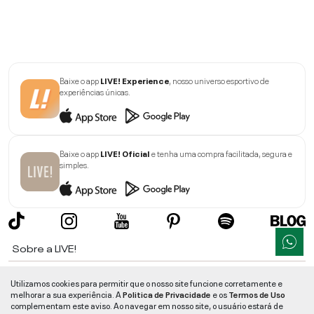
Baixe o app
LIVE! Experience
, nosso universo esportivo de
experiências únicas.
Baixe o app
LIVE! Oficial
e tenha uma compra facilitada, segura e
simples.
Sobre a LIVE!
Institucional
Utilizamos cookies para permitir que o nosso site funcione corretamente e
melhorar a sua experiência. A
Politica de Privacidade
e os
Termos de Uso
Informações
complementam este aviso. Ao navegar em nosso site, o usuário estará de