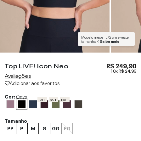
Modelo mede
1,72 cm
e veste
tamanho
P
.
Saiba mais
Top LIVE! Icon Neo
R$ 249,90
10x
R$ 24,99
Avaliações
Adicionar aos favoritos
Cor:
Onyx
SALE
SALE
SALE
Tamanho
PP
P
M
G
GG
EG