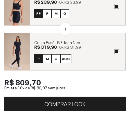
R$ 239,90
10x
R$ 23,99
PP
P
M
G
Calça Fusô LIVE! Icon Neo
R$ 319,90
10x
R$ 31,99
P
M
G
XGG
R$ 809,70
Em até 10x de
R$ 80,97
sem juros
COMPRAR LOOK