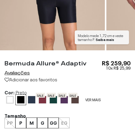
Modelo mede
1,72 cm
e veste
tamanho
P
.
Saiba mais
Bermuda Allure® Adaptiv
R$ 259,90
10x
R$ 25,99
Avaliações
Adicionar aos favoritos
Cor:
Preto
SALE
SALE
SALE
SALE
VER MAIS
Tamanho
PP
P
M
G
GG
EG