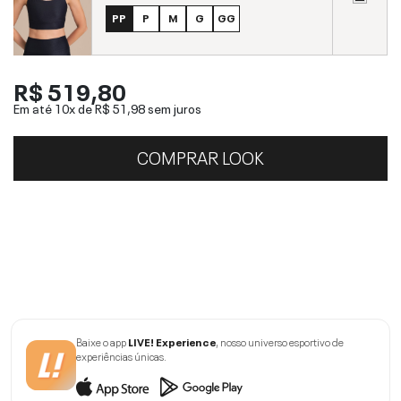
PP
P
M
G
GG
R$ 519,80
Em até 10x de
R$ 51,98
sem juros
COMPRAR LOOK
Baixe o app
LIVE! Experience
, nosso universo esportivo de
experiências únicas.