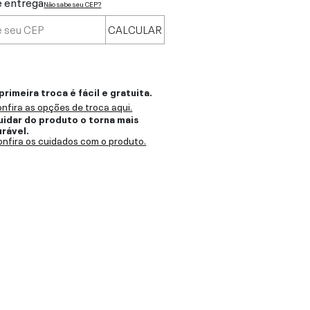
e entrega
Não sabe seu CEP?
CALCULAR
primeira troca é fácil e gratuita.
nfira as opções de troca aqui.
uidar do produto o torna mais
urável.
nfira os cuidados com o produto.