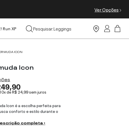
Ver Opções
Tops
Pesquisar:
Leggings
E! Run XP
Moda Praia
ERMUDA ICON
muda Icon
ações
249,90
 10x de
R$ 24,99
sem juros
da Icon é a escolha perfeita para
sca conforto e estilo durante o
descrição completa ›