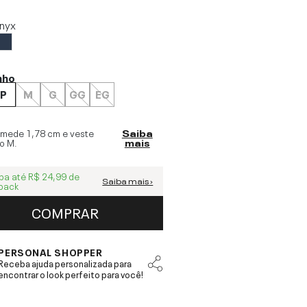
nyx
nho
P
M
G
GG
EG
 mede
1,78 cm
e veste
Saiba
o
M
.
mais
ba até
R$ 24,99
de
Saiba mais ›
back
COMPRAR
PERSONAL SHOPPER
Receba ajuda personalizada para
encontrar o look perfeito para você!