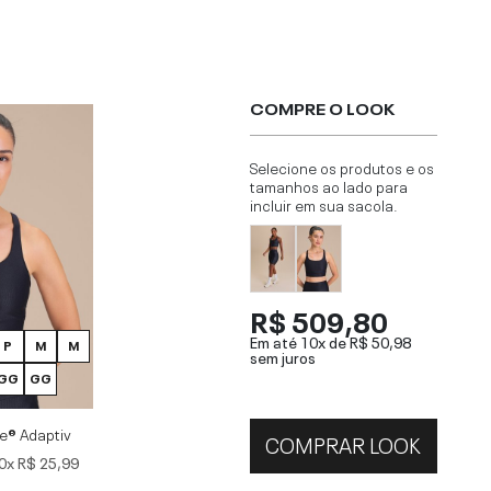
COMPRE O LOOK
Selecione os produtos e os
tamanhos ao lado para
incluir em sua sacola.
R$ 509,80
Em até 10x de
R$ 50,98
P
M
M
sem juros
GG
GG
re® Adaptiv
COMPRAR LOOK
0x
R$ 25,99