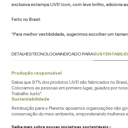
exclusiva estampa LIVE! Icon, com leve brilho, adiciona au
Feito no Brasil.
*Para melhor vestibilidade, sugerimos escolher um taman
DETALHES
TECNOLOGIA
INDICADO PARA
SUSTENTABILI
Produção responsável
Sabia que 97% dos produtos LIVE! são fabricados no Brasi
Colocamos as pessoas em primeiro lugar, guiados por noss
Trabalho Justo".
Sustentabilidade
Retribuição para o Planeta: apoiamos organizações não go
conservação do meio ambiente, emponderando mulheres e c
Saiba mais sobre nossas iniciativas sustentáveis ›