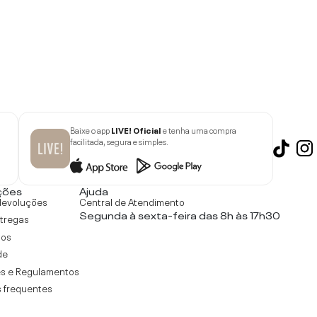
Baixe o app
LIVE! Oficial
e tenha uma compra
facilitada, segura e simples.
ções
Ajuda
devoluções
Central de Atendimento
Segunda à sexta-feira das 8h às 17h30
ntregas
tos
de
s e Regulamentos
 frequentes