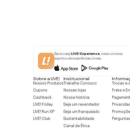
Baixe o app
LIVE! Experience
, nosso universo
esportivo de experiências únicas.
Sobre a LIVE!
Institucional
Informa
Nossos Produtos
Trabalhe Conosco
Trocas e 
Cupons
Nossas lojas
Frete e E
Cashback
Nossa história
Pagamen
LIVE! Friday
Seja um revendedor
Privacida
LIVE! Run XP
Seja um franqueado
Promoçõe
LIVE! Club
Sustentabilidade
Perguntas
Canal de Ética