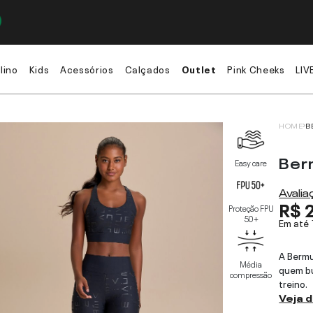
lino
Kids
Acessórios
Calçados
Outlet
Pink Cheeks
LIV
HOME
B
Ber
Easy care
Avali
R$ 
Proteção FPU
50+
Em até
A Bermu
Média
quem bu
compressão
treino.
Veja 