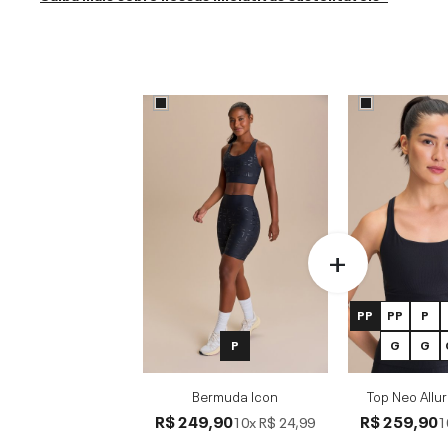
PP
PP
P
P
G
G
Bermuda Icon
Top Neo Allu
R$ 249,90
R$ 259,90
10x
R$ 24,99
1