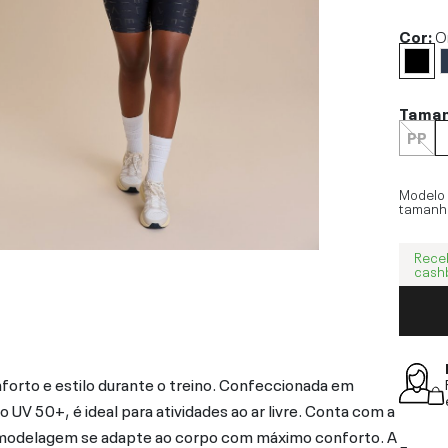
Cor:
O
Tama
PP
Modelo
tamanh
Rece
cash
forto e estilo durante o treino. Confeccionada em
V 50+, é ideal para atividades ao ar livre. Conta com a
a modelagem se adapte ao corpo com máximo conforto. A