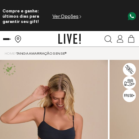
Compre e ganhe:
Ver Opções
últimos dias para
garantir seu gift!
HOME
TANGA AMARRAÇÃO SENSE®