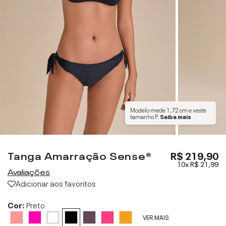
Modelo mede
1,72 cm
e veste
tamanho
P
.
Saiba mais
Tanga Amarração Sense®
R$ 219,90
10x
R$ 21,99
Avaliações
Adicionar aos favoritos
Cor:
Preto
VER MAIS