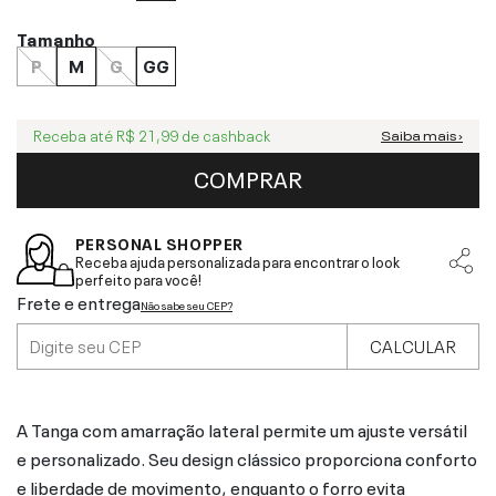
Tamanho
P
M
G
GG
Receba até
R$ 21,99
de cashback
Saiba mais ›
COMPRAR
PERSONAL SHOPPER
Receba ajuda personalizada para encontrar o look
perfeito para você!
Frete e entrega
Não sabe seu CEP?
CALCULAR
A Tanga com amarração lateral permite um ajuste versátil
e personalizado. Seu design clássico proporciona conforto
e liberdade de movimento, enquanto o forro evita