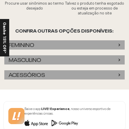
Procure usar sinônimos ao termo
Talvez o produto tenha esgotado
desejado
ou esteja em processo de
atualização no site
Ganhe 15% OFF*
CONFIRA OUTRAS OPÇÕES DISPONÍVEIS:
FEMININO
MASCULINO
ACESSÓRIOS
Baixe o app
LIVE! Experience
, nosso universo esportivo de
experiências únicas.