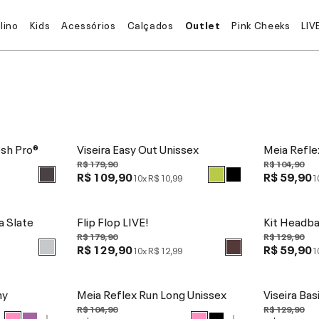
lino
Kids
Acessórios
Calçados
Outlet
Pink Cheeks
LIV
sh Pro®
Viseira Easy Out Unissex
Meia Refle
R$ 179,90
R$ 104,90
R$ 109,90
R$ 59,90
10x
R$ 10,99
1
a Slate
Flip Flop LIVE!
Kit Headba
R$ 179,90
R$ 129,90
R$ 129,90
R$ 59,90
10x
R$ 12,99
1
ny
Meia Reflex Run Long Unissex
Viseira Bas
R$ 104,90
R$ 129,90