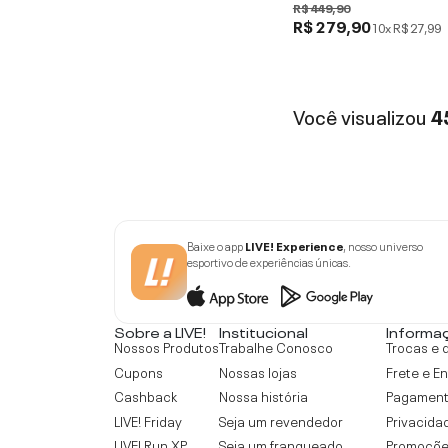
R$ 449,90
R$ 279,90
10x
R$ 27,99
Você visualizou
4
Baixe o app
LIVE! Experience
, nosso universo
esportivo de experiências únicas.
Sobre a LIVE!
Institucional
Informa
Nossos Produtos
Trabalhe Conosco
Trocas e 
Cupons
Nossas lojas
Frete e E
Cashback
Nossa história
Pagamen
LIVE! Friday
Seja um revendedor
Privacida
LIVE! Run XP
Seja um franqueado
Promoçõe