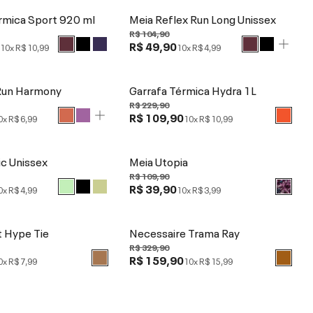
rmica Sport 920 ml
Meia Reflex Run Long Unissex
R$ 104,90
0
R$ 49,90
10x
R$ 10,99
10x
R$ 4,99
Run Harmony
Garrafa Térmica Hydra 1L
R$ 229,90
R$ 109,90
0x
R$ 6,99
10x
R$ 10,99
ic Unissex
Meia Utopia
R$ 109,90
R$ 39,90
0x
R$ 4,99
10x
R$ 3,99
t Hype Tie
Necessaire Trama Ray
R$ 329,90
R$ 159,90
0x
R$ 7,99
10x
R$ 15,99