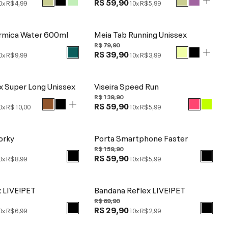
R$ 59,90
0x
R$ 4,99
10x
R$ 5,99
érmica Water 600ml
Meia Tab Running Unissex
R$ 79,90
R$ 39,90
0x
R$ 9,99
10x
R$ 3,99
x Super Long Unissex
Viseira Speed Run
R$ 139,90
R$ 59,90
0x
R$ 10,00
10x
R$ 5,99
Corky
Porta Smartphone Faster
R$ 159,90
R$ 59,90
0x
R$ 8,99
10x
R$ 5,99
x LIVE!PET
Bandana Reflex LIVE!PET
R$ 69,90
R$ 29,90
0x
R$ 6,99
10x
R$ 2,99