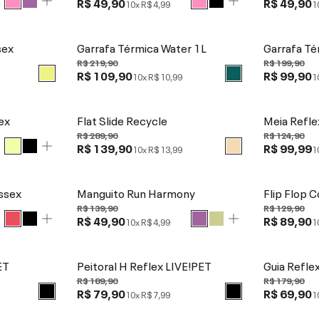
R$ 49,90
R$ 49,90
10x
R$ 4,99
1
sex
Garrafa Térmica Water 1L
Garrafa T
R$ 219,90
R$ 199,90
R$ 109,90
R$ 99,90
10x
R$ 10,99
1
ex
Flat Slide Recycle
Meia Refle
R$ 289,90
R$ 124,90
R$ 139,90
R$ 99,99
10x
R$ 13,99
1
issex
Manguito Run Harmony
Flip Flop 
R$ 139,90
R$ 129,90
R$ 49,90
R$ 89,90
10x
R$ 4,99
1
ET
Peitoral H Reflex LIVE!PET
Guia Refle
R$ 189,90
R$ 179,90
R$ 79,90
R$ 69,90
10x
R$ 7,99
1