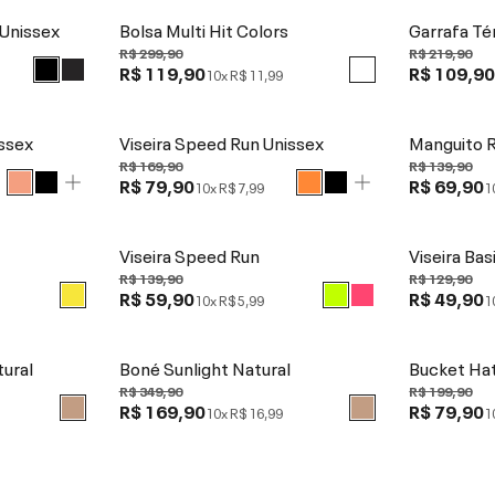
 Unissex
Bolsa Multi Hit Colors
Garrafa Té
R$ 299,90
R$ 219,90
R$ 119,90
R$ 109,9
10x
R$ 11,99
issex
Viseira Speed Run Unissex
Manguito 
R$ 169,90
R$ 139,90
R$ 79,90
R$ 69,90
10x
R$ 7,99
1
Viseira Speed Run
Viseira Bas
R$ 139,90
R$ 129,90
R$ 59,90
R$ 49,90
10x
R$ 5,99
1
tural
Boné Sunlight Natural
Bucket Ha
R$ 349,90
R$ 199,90
R$ 169,90
R$ 79,90
10x
R$ 16,99
1