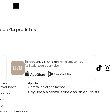
5
de
45
produtos
Baixe o app
LIVE! Oficial
e tenha uma compra
facilitada, segura e simples.
ções
Ajuda
devoluções
Central de Atendimento
Segunda à sexta-feira das 8h às 17h30
ntregas
tos
de
s e Regulamentos