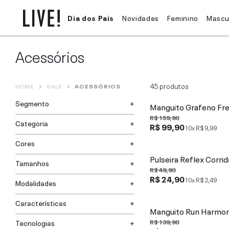
Dia dos Pais
Novidades
Feminino
Mascu
Acessórios
45
produtos
HOME
SALE
ACESSÓRIOS
Segmento
Manguito Grafeno Fre
R$ 159,90
Categoria
R$ 99,90
10x
R$ 9,99
Cores
Pulseira Reflex Corrid
Tamanhos
R$ 49,90
R$ 24,90
10x
R$ 2,49
Modalidades
Características
Manguito Run Harmo
R$ 139,90
Tecnologias