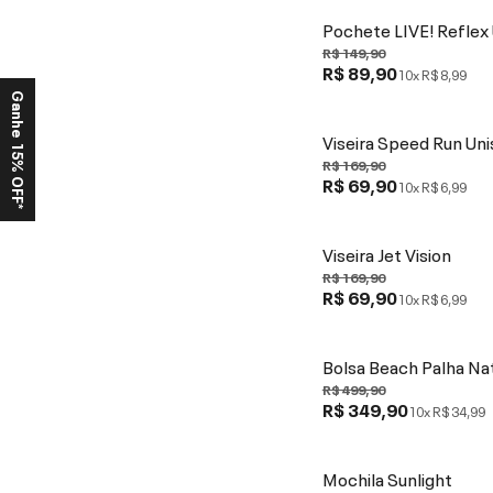
Pochete LIVE! Reflex
R$ 149,90
R$ 89,90
10x
R$ 8,99
Ganhe 15% OFF*
Viseira Speed Run Un
R$ 169,90
R$ 69,90
10x
R$ 6,99
Viseira Jet Vision
R$ 169,90
R$ 69,90
10x
R$ 6,99
Bolsa Beach Palha Na
R$ 499,90
R$ 349,90
10x
R$ 34,99
Mochila Sunlight