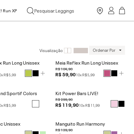
Tops
Pesquisar:
Leggings
E! Run XP
Moda Praia
Ordenar Por
Visualização
x Run Long Unissex
Meia Reflex Run Long Unissex
R$ 104,90
R$ 59,90
0x
R$ 5,99
10x
R$ 5,99
nd Sportif Colors
Kit Power Bars LIVE!
R$ 299,90
R$ 119,90
0x
R$ 5,99
10x
R$ 11,99
ic Unissex
Manguito Run Harmony
R$ 139,90