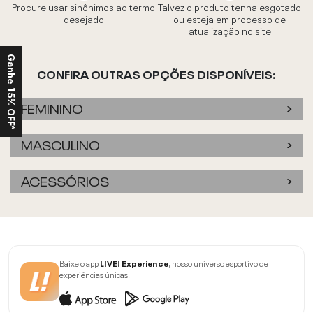
Procure usar sinônimos ao termo
Talvez o produto tenha esgotado
desejado
ou esteja em processo de
atualização no site
Ganhe 15% OFF*
CONFIRA OUTRAS OPÇÕES DISPONÍVEIS:
FEMININO
MASCULINO
ACESSÓRIOS
Baixe o app
LIVE! Experience
, nosso universo esportivo de
experiências únicas.