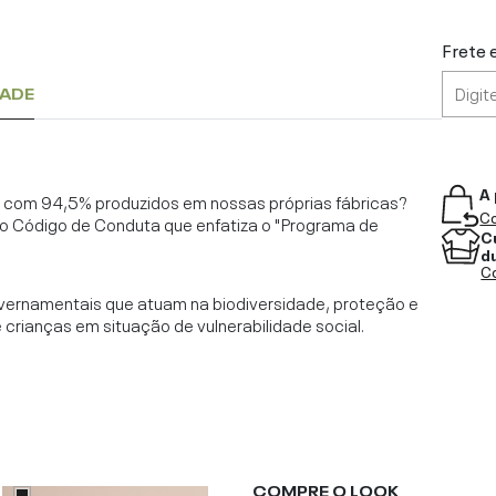
Frete 
DADE
A 
l, com 94,5% produzidos em nossas próprias fábricas?
Co
o Código de Conduta que enfatiza o "Programa de
C
d
Co
vernamentais que atuam na biodiversidade, proteção e
rianças em situação de vulnerabilidade social.
COMPRE O LOOK