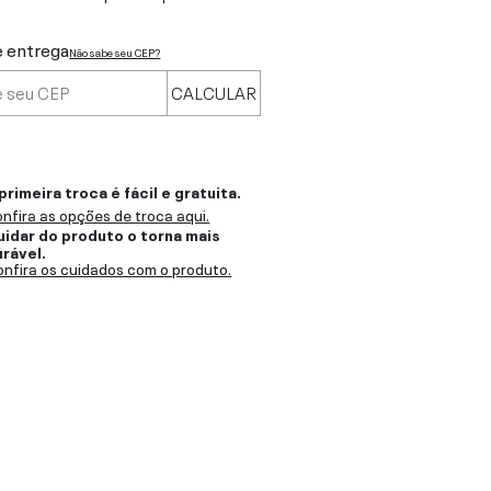
e entrega
Não sabe seu CEP?
CALCULAR
primeira troca é fácil e gratuita.
nfira as opções de troca aqui.
uidar do produto o torna mais
urável.
nfira os cuidados com o produto.