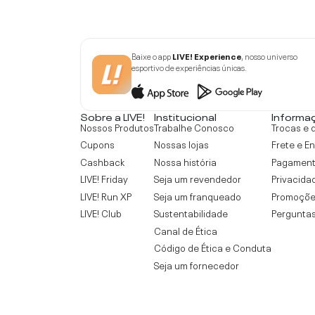
Baixe o app
LIVE! Experience
, nosso universo
esportivo de experiências únicas.
Sobre a LIVE!
Institucional
Informa
Nossos Produtos
Trabalhe Conosco
Trocas e 
Cupons
Nossas lojas
Frete e E
Cashback
Nossa história
Pagamen
LIVE! Friday
Seja um revendedor
Privacida
LIVE! Run XP
Seja um franqueado
Promoçõe
LIVE! Club
Sustentabilidade
Perguntas
Canal de Ética
Código de Ética e Conduta
Seja um fornecedor