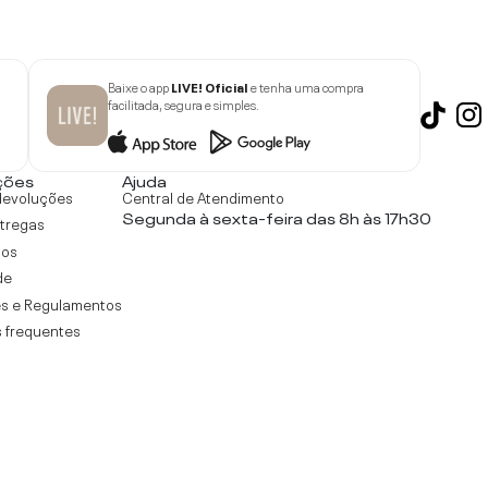
Baixe o app
LIVE! Oficial
e tenha uma compra
facilitada, segura e simples.
ções
Ajuda
devoluções
Central de Atendimento
Segunda à sexta-feira das 8h às 17h30
ntregas
tos
de
s e Regulamentos
 frequentes