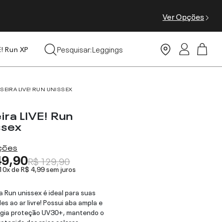
Ver Opções
Tops
Pesquisar:
Leggings
E! Run XP
Moda Praia
ISEIRA LIVE! RUN UNISSEX
ira LIVE! Run
ssex
ações
49,90
R$ 129,90
 10x de
R$ 4,99
sem juros
ra Run unissex é ideal para suas
des ao ar livre! Possui aba ampla e
ogia proteção UV30+, mantendo o
rotegido dos raios solares.