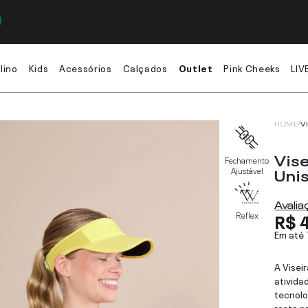
lino
Kids
Acessórios
Calçados
Outlet
Pink Cheeks
LIV
HOME
V
Vise
Fechamento
Uni
Ajustável
Avali
R$ 
Reflex
Em até
A Visei
ativida
tecnol
rosto p