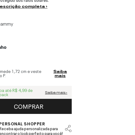
descrição completa ›
lammy
nho
 mede
1,72 cm
e veste
Saiba
o
P
.
mais
ba até
R$ 4,99
de
Saiba mais ›
back
COMPRAR
PERSONAL SHOPPER
Receba ajuda personalizada para
encontrar o look perfeito para você!