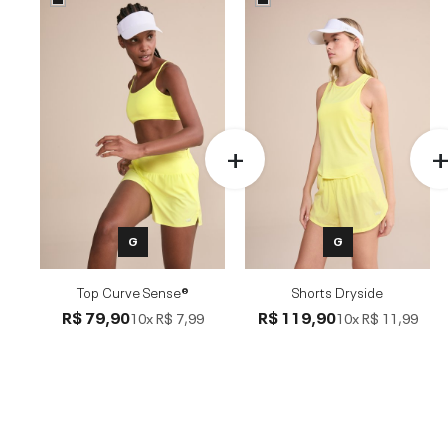
G
G
Top Curve Sense®
Shorts Dryside
R$ 79,90
R$ 119,90
10x
R$ 7,99
10x
R$ 11,99