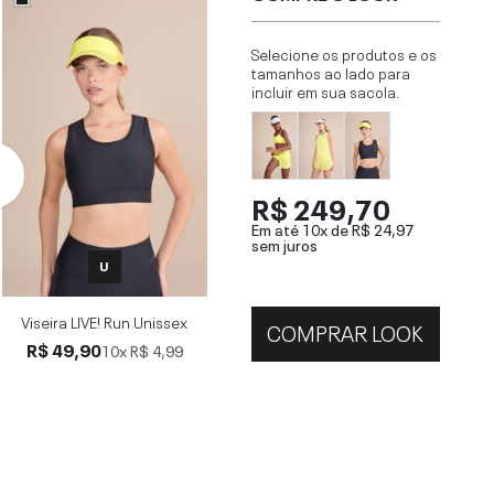
Selecione os produtos e os
tamanhos ao lado para
incluir em sua sacola.
R$ 249,70
Em até 10x de
R$ 24,97
sem juros
U
Viseira LIVE! Run Unissex
COMPRAR LOOK
R$ 49,90
10x
R$ 4,99