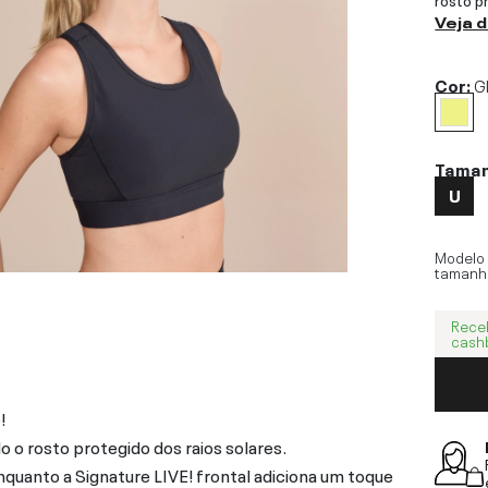
Veja 
Cor:
G
Tama
U
Modelo
tamanh
Rece
cash
!
o rosto protegido dos raios solares.
nquanto a Signature LIVE! frontal adiciona um toque