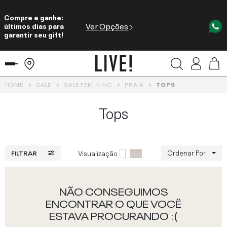
Compre e ganhe:
Ver Opções
últimos dias para
garantir seu gift!
HOME
SALE
SALE FEMININO
PRAIA
TOPS
Tops
Ordenar Por
Visualização
FILTRAR
NÃO CONSEGUIMOS
ENCONTRAR O QUE VOCÊ
ESTAVA PROCURANDO :(