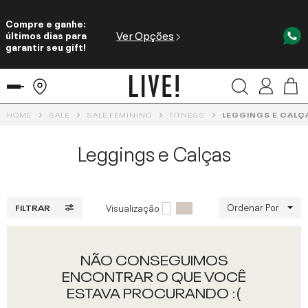
Compre e ganhe:
Ver Opções
últimos dias para
garantir seu gift!
HOME
SALE
SALE FEMININO
FITNESS
LEGGINGS E CALÇ
Leggings e Calças
Ordenar Por
Visualização
FILTRAR
NÃO CONSEGUIMOS
ENCONTRAR O QUE VOCÊ
ESTAVA PROCURANDO :(