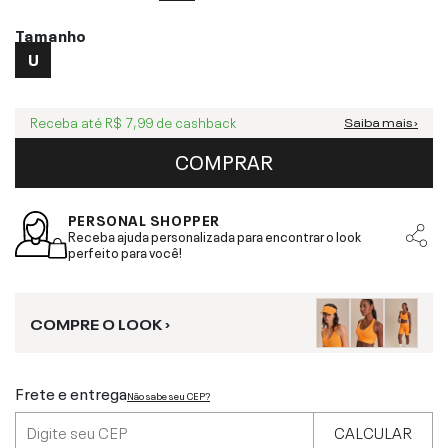
Tamanho
U
Receba até
R$ 7,99
de cashback
Saiba mais ›
COMPRAR
PERSONAL SHOPPER
Receba ajuda personalizada para encontrar o look
perfeito para você!
COMPRE O LOOK ›
Frete e entrega
Não sabe seu CEP?
CALCULAR