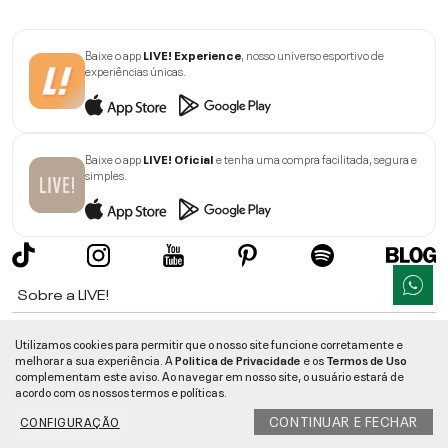
Baixe o app
LIVE! Experience
, nosso universo esportivo de
experiências únicas.
Baixe o app
LIVE! Oficial
e tenha uma compra facilitada, segura e
simples.
Sobre a LIVE!
Institucional
Utilizamos cookies para permitir que o nosso site funcione corretamente e
melhorar a sua experiência. A
Politica de Privacidade
e os
Termos de Uso
Informações
complementam este aviso. Ao navegar em nosso site, o usuário estará de
acordo com os nossos termos e políticas.
Ajuda
CONTINUAR E FECHAR
CONFIGURAÇÃO