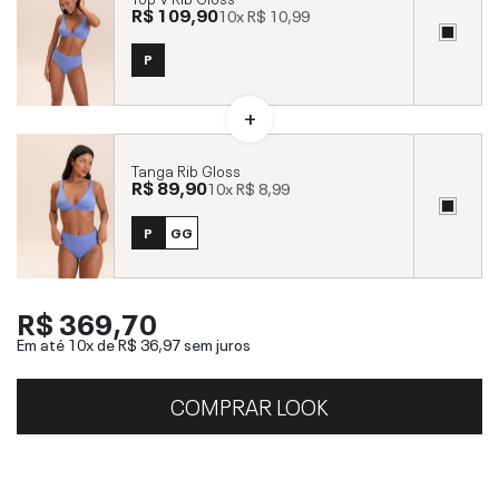
R$ 109,90
10x
R$ 10,99
P
Tanga Rib Gloss
R$ 89,90
10x
R$ 8,99
P
GG
R$ 369,70
Em até 10x de
R$ 36,97
sem juros
COMPRAR LOOK