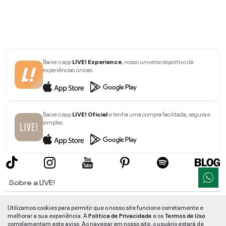
Baixe o app
LIVE! Experience
, nosso universo esportivo de
experiências únicas.
Baixe o app
LIVE! Oficial
e tenha uma compra facilitada, segura e
simples.
Sobre a LIVE!
Institucional
Utilizamos cookies para permitir que o nosso site funcione corretamente e
melhorar a sua experiência. A
Politica de Privacidade
e os
Termos de Uso
Informações
complementam este aviso. Ao navegar em nosso site, o usuário estará de