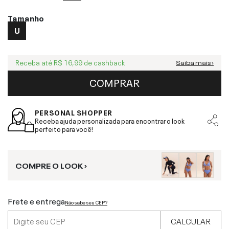
Tamanho
U
Receba até
R$ 16,99
de cashback
Saiba mais ›
COMPRAR
PERSONAL SHOPPER
Receba ajuda personalizada para encontrar o look
perfeito para você!
COMPRE O LOOK ›
Frete e entrega
Não sabe seu CEP?
CALCULAR