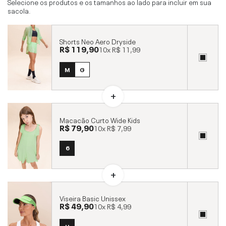
Selecione os produtos e os tamanhos ao lado para incluir em sua
sacola.
Shorts Neo Aero Dryside
R$ 119,90
10x
R$ 11,99
M
G
Macacão Curto Wide Kids
R$ 79,90
10x
R$ 7,99
6
Viseira Basic Unissex
R$ 49,90
10x
R$ 4,99
U