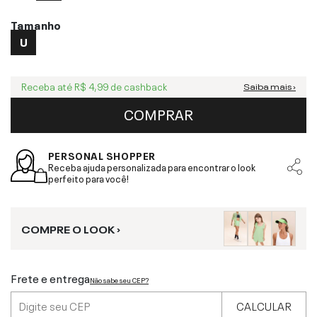
Tamanho
U
Receba até
R$ 4,99
de cashback
Saiba mais ›
COMPRAR
PERSONAL SHOPPER
Receba ajuda personalizada para encontrar o look
perfeito para você!
COMPRE O LOOK ›
Frete e entrega
Não sabe seu CEP?
CALCULAR