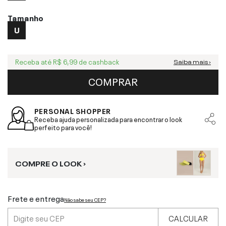
Tamanho
U
Receba até
R$ 6,99
de cashback
Saiba mais ›
COMPRAR
PERSONAL SHOPPER
Receba ajuda personalizada para encontrar o look
perfeito para você!
COMPRE O LOOK ›
Frete e entrega
Não sabe seu CEP?
CALCULAR