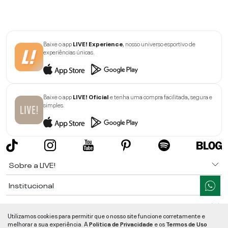
Baixe o app
LIVE! Experience
, nosso universo esportivo de
experiências únicas.
Baixe o app
LIVE! Oficial
e tenha uma compra facilitada, segura e
simples.
Sobre a LIVE!
Institucional
Informações
Utilizamos cookies para permitir que o nosso site funcione corretamente e
melhorar a sua experiência. A
Politica de Privacidade
e os
Termos de Uso
Ajuda