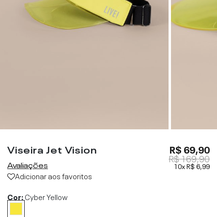
Viseira Jet Vision
R$ 69,90
R$ 169,90
Avaliações
10x
R$ 6,99
Adicionar aos favoritos
Cor:
Cyber Yellow