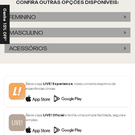
CONFIRA OUTRAS OPÇÕES DISPONÍVEIS:
Ganhe 15% OFF*
FEMININO
MASCULINO
ACESSÓRIOS
Baixe o app
LIVE! Experience
, nosso universo esportivo de
experiências únicas.
Baixe o app
LIVE! Oficial
e tenha uma compra facilitada, segura e
simples.