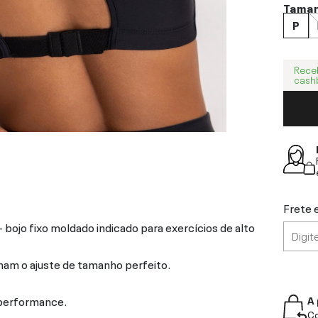
Tama
P
Rece
cash
Frete 
bojo fixo moldado indicado para exercícios de alto
nam o ajuste de tamanho perfeito.
 performance.
A 
Co