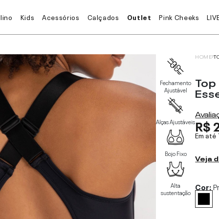
lino
Kids
Acessórios
Calçados
Outlet
Pink Cheeks
LIV
HOME
T
Top
Fechamento
Esse
Ajustável
Avali
R$ 
Alças Ajustáveis
Em até
Bojo Fixo
Veja d
Alta
Cor:
P
sustentação