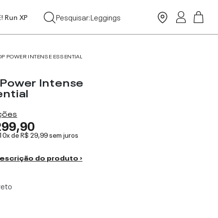
Tops
Pesquisar:
Leggings
E! Run XP
Moda Praia
OP POWER INTENSE ESSENTIAL
 Power Intense
ntial
ações
299,90
 10x de
R$ 29,99
sem juros
escrição do produto ›
reto