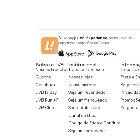
Baixe o app
LIVE! Experience
, nosso universo
esportivo de experiências únicas.
Sobre a LIVE!
Institucional
Informa
Nossos Produtos
Trabalhe Conosco
Trocas e 
Cupons
Nossas lojas
Frete e E
Cashback
Nossa história
Pagamen
LIVE! Friday
Seja um revendedor
Privacida
LIVE! Run XP
Seja um franqueado
Promoçõe
LIVE! Club
Sustentabilidade
Perguntas
Canal de Ética
Código de Ética e Conduta
Seja um fornecedor