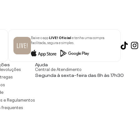
Baixe o app
LIVE! Oficial
e tenha uma compra
facilitada, segura e simples.
ções
Ajuda
devoluções
Central de Atendimento
Segunda à sexta-feira das 8h às 17h30
ntregas
tos
de
s e Regulamentos
 frequentes