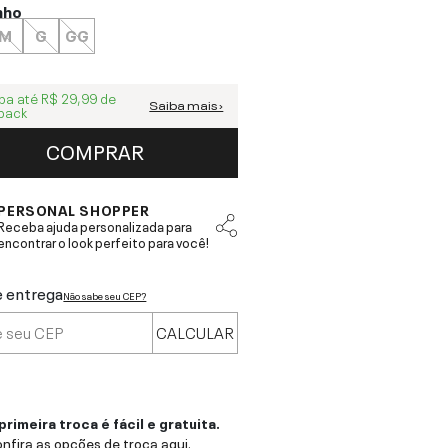
nho
M
G
GG
ba até
R$ 29,99
de
Saiba mais ›
back
COMPRAR
PERSONAL SHOPPER
Receba ajuda personalizada para
encontrar o look perfeito para você!
e entrega
Não sabe seu CEP?
CALCULAR
primeira troca é fácil e gratuita.
nfira as opções de troca aqui.