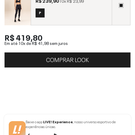
R$ 239,90
10x
R$ 23,99
P
R$ 419,80
Em até 10x de
R$ 41,98
sem juros
COMPRAR LOOK
Baixe o app
LIVE! Experience
, nosso universo esportivo de
experiências únicas.