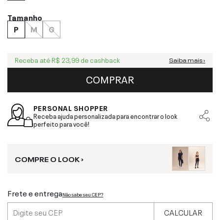
Tamanho
P
M
G
Receba até
R$ 23,99
de cashback
Saiba mais ›
COMPRAR
PERSONAL SHOPPER
Receba ajuda personalizada para encontrar o look
perfeito para você!
COMPRE O LOOK ›
Frete e entrega
Não sabe seu CEP?
CALCULAR