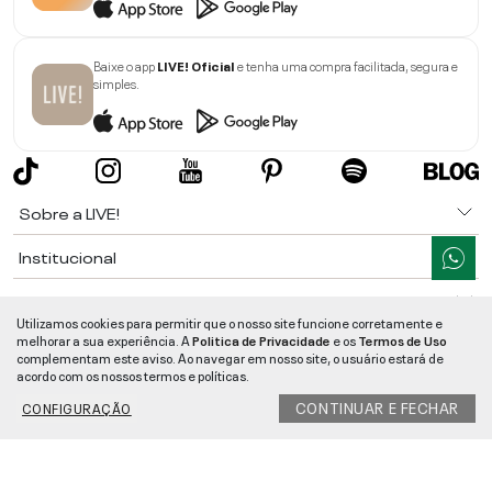
Baixe o app
LIVE! Oficial
e tenha uma compra facilitada, segura e
simples.
Sobre a LIVE!
Institucional
Informações
Utilizamos cookies para permitir que o nosso site funcione corretamente e
melhorar a sua experiência. A
Politica de Privacidade
e os
Termos de Uso
Ajuda
complementam este aviso. Ao navegar em nosso site, o usuário estará de
acordo com os nossos termos e políticas.
Segurança e Qualidade
CONTINUAR E FECHAR
CONFIGURAÇÃO
LIVE!
©
2026
- TODOS OS DIREITOS RESERVADOS -
RUA MANOEL FRANCISCO
DA COSTA, 1600 - BAIRRO VIEIRA - CEP 89257-207
-
JARAGUÁ DO SUL
/
SC
-
CNPJ:
05.108.435/0001-78
-
MAPA DO SITE