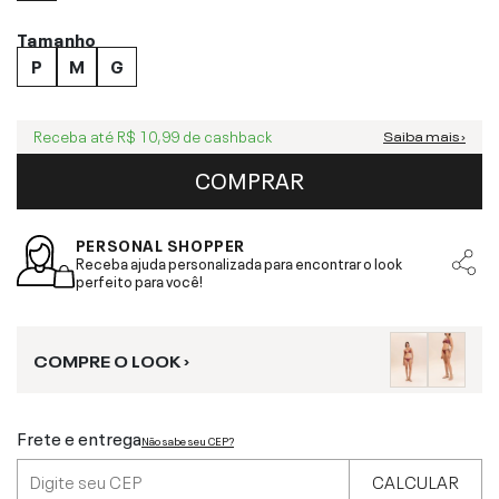
Tamanho
P
M
G
Receba até
R$ 10,99
de cashback
Saiba mais ›
COMPRAR
PERSONAL SHOPPER
Receba ajuda personalizada para encontrar o look
perfeito para você!
COMPRE O LOOK ›
Frete e entrega
Não sabe seu CEP?
CALCULAR