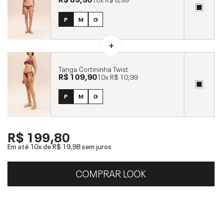
P
M
G
Tanga Cortininha Twist
R$ 109,90
10x
R$ 10,99
P
M
G
R$ 199,80
Em até 10x de
R$ 19,98
sem juros
COMPRAR LOOK